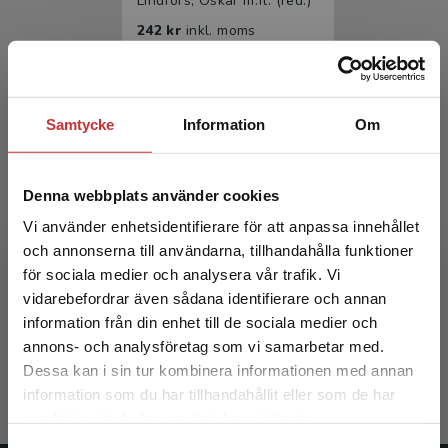
Lindfors, Oskar m.fl. (red.)
242 kr
inkl. moms
Exkl. moms: 228 kr
Samtycke
Information
Om
Denna webbplats använder cookies
Vi använder enhetsidentifierare för att anpassa innehållet
och annonserna till användarna, tillhandahålla funktioner
Vård utan värde
för sociala medier och analysera vår trafik. Vi
Begränsad fraktregion
vidarebefordrar även sådana identifierare och annan
information från din enhet till de sociala medier och
Lindfors, Oskar m.fl. (red.)
annons- och analysföretag som vi samarbetar med.
389 kr
inkl. moms
Dessa kan i sin tur kombinera informationen med annan
Exkl. moms: 367 kr
information som du har tillhandahållit eller som de har
Det verkar som att du besöker
samlat in när du har använt deras tjänster.
studentlitteratur.se via en enhet utanför Sverige.