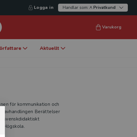
Logga in
Handlar som:
Privatkund
Varukorg
örfattare
Aktuellt
tionen för kommunikation och
tiatavhandlingen Berättelser
tt svenskdidaktiskt
ö Högskola.