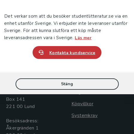
Det verkar som att du besöker studentlitteratur.se via en
enhet utanför Sverige. Vi erbjuder inte leveranser utanför
Sverige. För att kunna slutföra ett köp måste
leveransadressen vara i Sverige.
Läs mer
Kontakta kundservice
Kontakta oss
Kundservice
Kontakta oss
Kontakta kundservice
046-31 20 00
046-31 21 00
Stäng
Postadress:
Frågor och svar
Box 141
Köpvillkor
221 00 Lund
Systemkrav
Besöksadress:
Åkergränden 1