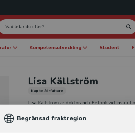
eratur
Kompetensutveckling
Student
F
Lisa Källström
Kapitelförfattare
Lisa Källström är doktorand i Retorik vid Institu
medier vid Lunds universitet och har skrivit licen
Begränsad fraktregion
om en röd stuga. Föreställningar om en idyll ur e
perspektiv (2011) vid Lärarutbildningen på Malm