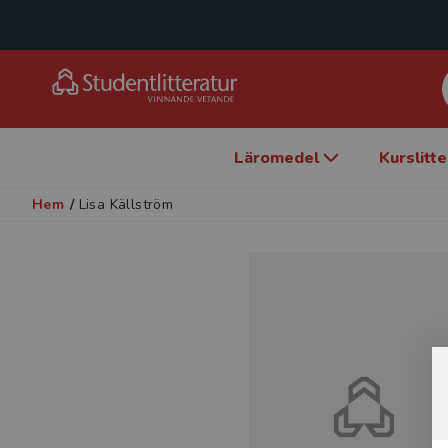
Läromedel
Kurslitt
Hem
/
Lisa Källström