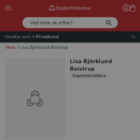
Handlar som:
Privatkund
Hem
/
Lisa Björklund Boistrup
Lisa Björklund
Boistrup
Kapitelförfattare