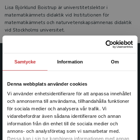
Lisa Björklund Boistrup är universtitetslektor i
matematikämnets didaktik vid Institutionen för
matematikämnets och naturvetenskapsämnenas didaktik
vid Stockholms universitet.
Studentlitteratur
Samtycke
Information
Om
Studentlitteratur grundades 1963 och är idag Sveriges
ledande utbildningsförlag. Med läromedel, kurslitteratur,
Denna webbplats använder cookies
facklitteratur, utbildningar och digitala
Vi använder enhetsidentifierare för att anpassa innehållet
informationstjänster i utbudet, finns Studentlitteratur med
och annonserna till användarna, tillhandahålla funktioner
längs hela kunskapsresan.
för sociala medier och analysera vår trafik. Vi
Begränsad fraktregion
vidarebefordrar även sådana identifierare och annan
Kontakta oss
information från din enhet till de sociala medier och
annons- och analysföretag som vi samarbetar med.
Kontakta oss
Dessa kan i sin tur kombinera informationen med annan