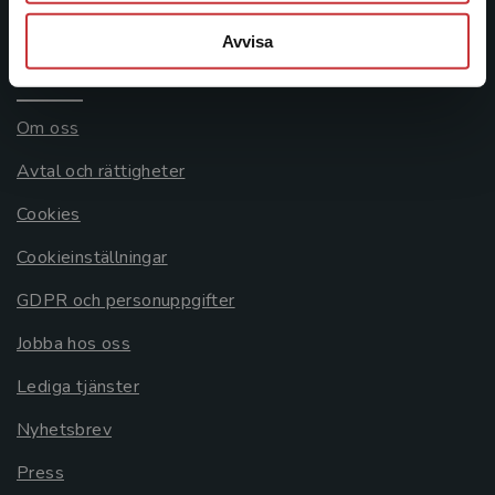
Systemkrav
Avvisa
Allmänna länkar
Om oss
Avtal och rättigheter
Cookies
Cookieinställningar
GDPR och personuppgifter
Jobba hos oss
Lediga tjänster
Nyhetsbrev
Press