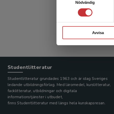
Nödvändig
Social 
Lindwall, 
216 kr
in
Exkl. mom
Avvisa
Studentlitteratur
Studentlitteratur grundades 1963 och är idag Sveriges
ledande utbildningsförlag. Med läromedel, kurslitteratur,
facklitteratur, utbildningar och digitala
informationstjänster i utbudet,
finns Studentlitteratur med längs hela kunskapsresan.