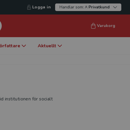
Logga in
Handlar som:
Privatkund
Varukorg
örfattare
Aktuellt
id institutionen för socialt