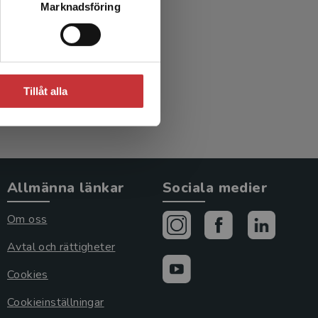
Marknadsföring
Tillåt alla
Allmänna länkar
Sociala medier
Om oss
Avtal och rättigheter
Cookies
Cookieinställningar