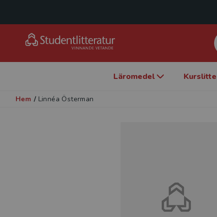
Läromedel
Kurslitt
Hem
/
Linnéa Österman