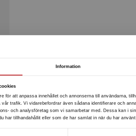
Begränsad fraktregion
Produkter
Information
cookies
e för att anpassa innehållet och annonserna till användarna, tillh
Det verkar som att du besöker studentlitteratur.se via en
vår trafik. Vi vidarebefordrar även sådana identifierare och anna
enhet utanför Sverige. Vi erbjuder inte leveranser utanför
nnons- och analysföretag som vi samarbetar med. Dessa kan i sin
Sverige. För att kunna slutföra ett köp måste
har tillhandahållit eller som de har samlat in när du har använt 
leveransadressen vara i Sverige.
Läs mer
Kontakta kundservice