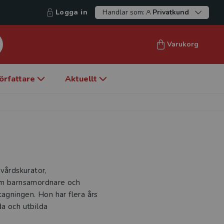
Logga in
Handlar som:
Privatkund
Varukorg
örfattare
Aktuellt
vårdskurator,
som barnsamordnare och
tagningen. Hon har flera års
a och utbilda