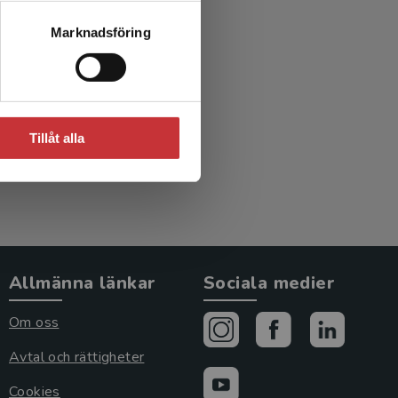
rn och
Marknadsföring
r
d.)
Tillåt alla
Allmänna länkar
Sociala medier
Om oss
Avtal och rättigheter
Cookies