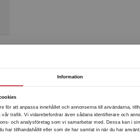
Produkter
Begränsad fraktregion
Information
cookies
e för att anpassa innehållet och annonserna till användarna, tillh
Det verkar som att du besöker studentlitteratur.se via en
vår trafik. Vi vidarebefordrar även sådana identifierare och anna
enhet utanför Sverige. Vi erbjuder inte leveranser utanför
nnons- och analysföretag som vi samarbetar med. Dessa kan i sin
Sverige. För att kunna slutföra ett köp måste
har tillhandahållit eller som de har samlat in när du har använt 
leveransadressen vara i Sverige.
Läs mer