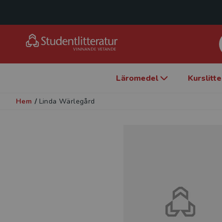
Läromedel
Kurslitt
Hem
/
Linda Wärlegård