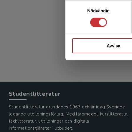
Stödg
Samtyckesval
Nödvändig
Forinder,
386 kr
in
Avvisa
Exkl. mom
Studentlitteratur
Studentlitteratur grundades 1963 och är idag Sveriges
ledande utbildningsförlag. Med läromedel, kurslitteratur,
facklitteratur, utbildningar och digitala
informationstjänster i utbudet,