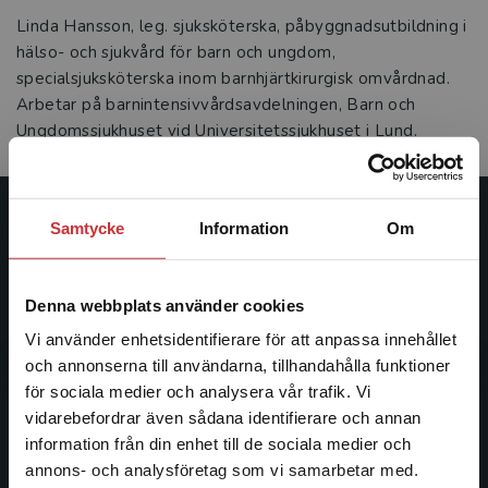
Linda Hansson, leg. sjuksköterska, påbyggnadsutbildning i
hälso- och sjukvård för barn och ungdom,
specialsjuksköterska inom barnhjärtkirurgisk omvårdnad.
Arbetar på barnintensivvårdsavdelningen, Barn och
Ungdomssjukhuset vid Universitetssjukhuset i Lund.
Samtycke
Information
Om
Studentlitteratur
Studentlitteratur grundades 1963 och är idag Sveriges
Denna webbplats använder cookies
ledande utbildningsförlag. Med läromedel, kurslitteratur,
facklitteratur, utbildningar och digitala
Vi använder enhetsidentifierare för att anpassa innehållet
informationstjänster i utbudet, finns Studentlitteratur med
och annonserna till användarna, tillhandahålla funktioner
längs hela kunskapsresan.
för sociala medier och analysera vår trafik. Vi
Begränsad fraktregion
vidarebefordrar även sådana identifierare och annan
information från din enhet till de sociala medier och
Kontakta oss
annons- och analysföretag som vi samarbetar med.