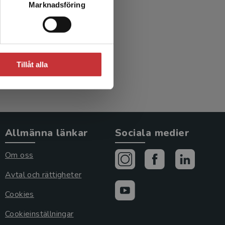
Marknadsföring
Tillåt alla
Allmänna länkar
Sociala medier
Om oss
Avtal och rättigheter
Cookies
Cookieinställningar