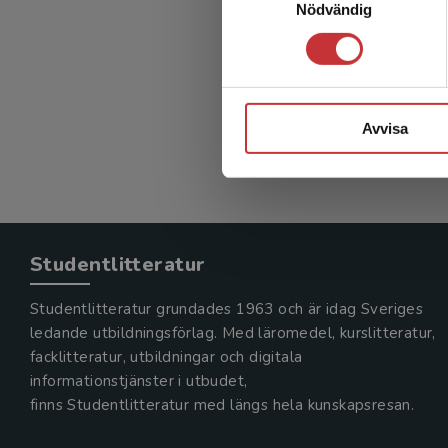
Nödvändig
Avvisa
Studentlitteratur
Studentlitteratur grundades 1963 och är idag Sveriges
ledande utbildningsförlag. Med läromedel, kurslitteratur,
facklitteratur, utbildningar och digitala
informationstjänster i utbudet,
finns Studentlitteratur med längs hela kunskapsresan.