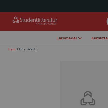
Läromedel
Kurslitt
Hem
/
Lina Svedin