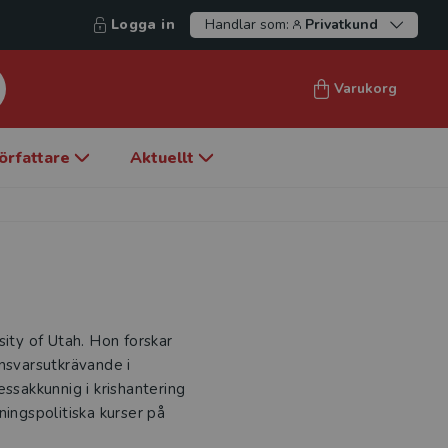
Logga in
Handlar som:
Privatkund
Varukorg
örfattare
Aktuellt
sity of Utah. Hon forskar
ansvarsutkrävande i
essakkunnig i krishantering
ningspolitiska kurser på