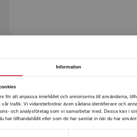
Begränsad fraktregion
Produkter
Information
cookies
e för att anpassa innehållet och annonserna till användarna, tillh
Det verkar som att du besöker studentlitteratur.se via en
vår trafik. Vi vidarebefordrar även sådana identifierare och anna
enhet utanför Sverige. Vi erbjuder inte leveranser utanför
nnons- och analysföretag som vi samarbetar med. Dessa kan i sin
Sverige. För att kunna slutföra ett köp måste
har tillhandahållit eller som de har samlat in när du har använt 
leveransadressen vara i Sverige.
Läs mer
Kontakta kundservice