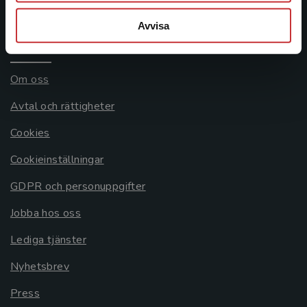
Systemkrav
Avvisa
Allmänna länkar
Om oss
Avtal och rättigheter
Cookies
Cookieinställningar
GDPR och personuppgifter
Jobba hos oss
Lediga tjänster
Nyhetsbrev
Press