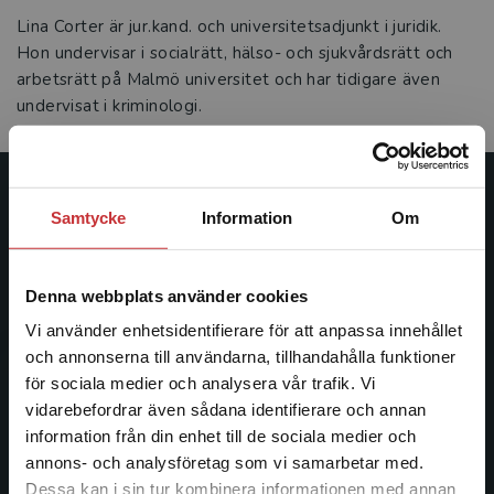
Lina Corter är jur.kand. och universitetsadjunkt i juridik.
Hon undervisar i socialrätt, hälso- och sjukvårdsrätt och
arbetsrätt på Malmö universitet och har tidigare även
undervisat i kriminologi.
Studentlitteratur
Samtycke
Information
Om
Studentlitteratur grundades 1963 och är idag Sveriges
ledande utbildningsförlag. Med läromedel, kurslitteratur,
Denna webbplats använder cookies
facklitteratur, utbildningar och digitala
Vi använder enhetsidentifierare för att anpassa innehållet
informationstjänster i utbudet, finns Studentlitteratur med
och annonserna till användarna, tillhandahålla funktioner
längs hela kunskapsresan.
för sociala medier och analysera vår trafik. Vi
Begränsad fraktregion
vidarebefordrar även sådana identifierare och annan
Kontakta oss
information från din enhet till de sociala medier och
annons- och analysföretag som vi samarbetar med.
Kontakta oss
Dessa kan i sin tur kombinera informationen med annan