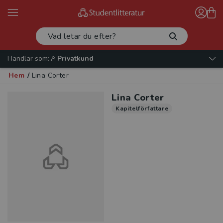
Handlar som:
Privatkund
Hem
/
Lina Corter
Lina Corter
Kapitelförfattare