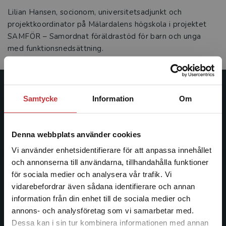
Lilian Hansen, socionom, universitetsadjunkt och
projektkoordinator på Mälardalens högskola i projektet
SAMFÖR – Samordnat föräldrastöd för barn och unga
med funktionsnedsättning.
Studentlitteratur
Samtycke
Information
Om
Studentlitteratur grundades 1963 och är idag Sveriges
ledande utbildningsförlag. Med läromedel, kurslitteratur,
Denna webbplats använder cookies
facklitteratur, utbildningar och digitala
Vi använder enhetsidentifierare för att anpassa innehållet
informationstjänster i utbudet, finns Studentlitteratur med
och annonserna till användarna, tillhandahålla funktioner
längs hela kunskapsresan.
för sociala medier och analysera vår trafik. Vi
Begränsad fraktregion
vidarebefordrar även sådana identifierare och annan
Kontakta oss
information från din enhet till de sociala medier och
annons- och analysföretag som vi samarbetar med.
Kontakta oss
Dessa kan i sin tur kombinera informationen med annan