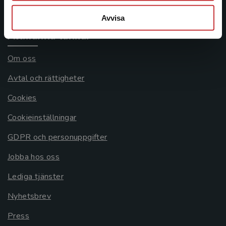
Systemkrav
Avvisa
Allmänna länkar
Om oss
Avtal och rättigheter
Cookies
Cookieinställningar
GDPR och personuppgifter
Jobba hos oss
Lediga tjänster
Nyhetsbrev
Press