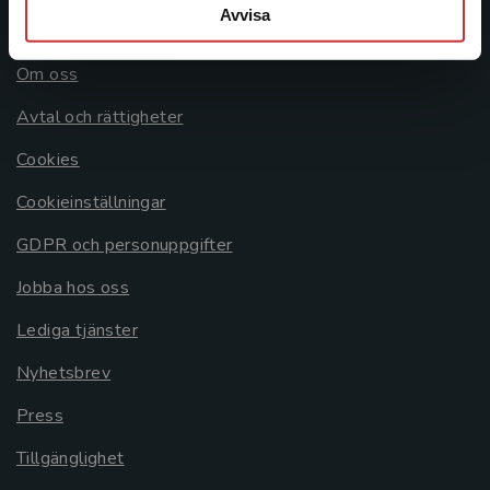
Avvisa
Allmänna länkar
Om oss
Avtal och rättigheter
Cookies
Cookieinställningar
GDPR och personuppgifter
Jobba hos oss
Lediga tjänster
Nyhetsbrev
Press
Tillgänglighet