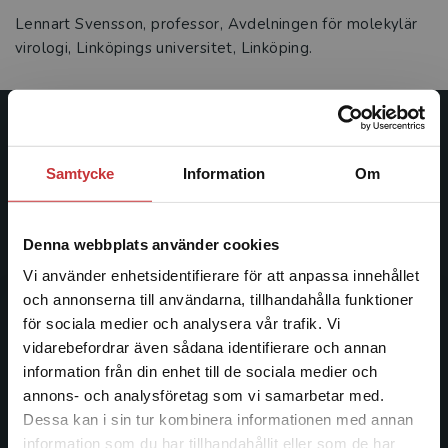
Lennart Svensson, professor, Avdelningen för molekylär
virologi, Linköpings universitet, Linköping.
Studentlitteratur
Samtycke
Information
Om
Studentlitteratur grundades 1963 och är idag Sveriges
ledande utbildningsförlag. Med läromedel, kurslitteratur,
facklitteratur, utbildningar och digitala
Denna webbplats använder cookies
informationstjänster i utbudet, finns Studentlitteratur med
Vi använder enhetsidentifierare för att anpassa innehållet
längs hela kunskapsresan.
och annonserna till användarna, tillhandahålla funktioner
för sociala medier och analysera vår trafik. Vi
Kontakta oss
Begränsad fraktregion
vidarebefordrar även sådana identifierare och annan
information från din enhet till de sociala medier och
Kontakta oss
annons- och analysföretag som vi samarbetar med.
Dessa kan i sin tur kombinera informationen med annan
046-31 20 00
information som du har tillhandahållit eller som de har