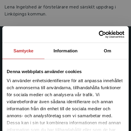
Lena Ingelshed är förstelärare med särskilt uppdrag i
Linköpings kommun.
Studentlitteratur
Samtycke
Information
Om
Studentlitteratur grundades 1963 och är idag Sveriges
ledande utbildningsförlag. Med läromedel, kurslitteratur,
facklitteratur, utbildningar och digitala
Denna webbplats använder cookies
informationstjänster i utbudet, finns Studentlitteratur med
Vi använder enhetsidentifierare för att anpassa innehållet
längs hela kunskapsresan.
och annonserna till användarna, tillhandahålla funktioner
för sociala medier och analysera vår trafik. Vi
Kontakta oss
Begränsad fraktregion
vidarebefordrar även sådana identifierare och annan
information från din enhet till de sociala medier och
Kontakta oss
annons- och analysföretag som vi samarbetar med.
Dessa kan i sin tur kombinera informationen med annan
046-31 20 00
information som du har tillhandahållit eller som de har