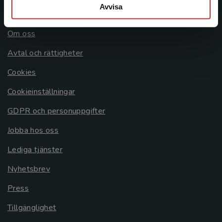
Avvisa
Allmänna länkar
Om oss
Avtal och rättigheter
Cookies
Cookieinställningar
GDPR och personuppgifter
Jobba hos oss
Lediga tjänster
Nyhetsbrev
Press
Tillgänglighet