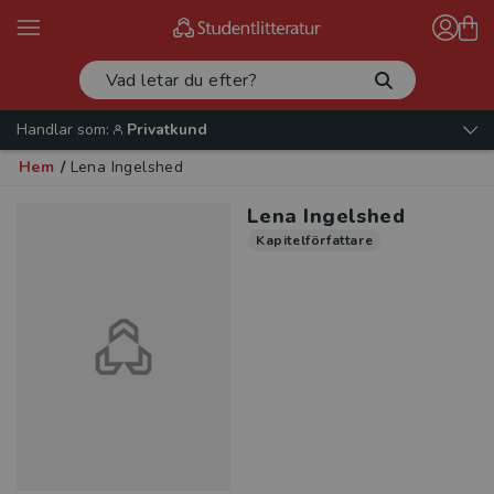
Handlar som:
Privatkund
Hem
/
Lena Ingelshed
Lena Ingelshed
Kapitelförfattare