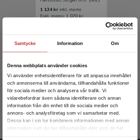
Herlofson, Jörgen m.fl. (red.)
1 134 kr
inkl. moms
Exkl. moms: 1 070 kr
Samtycke
Information
Om
Denna webbplats använder cookies
Vi använder enhetsidentifierare för att anpassa innehållet
och annonserna till användarna, tillhandahålla funktioner
Psykiatri
för sociala medier och analysera vår trafik. Vi
Begränsad fraktregion
vidarebefordrar även sådana identifierare och annan
Herlofson, Jörgen m.fl. (red.)
information från din enhet till de sociala medier och
722 kr
inkl. moms
annons- och analysföretag som vi samarbetar med.
Exkl. moms: 681 kr
Dessa kan i sin tur kombinera informationen med annan
information som du har tillhandahållit eller som de har
Det verkar som att du besöker
samlat in när du har använt deras tjänster.
studentlitteratur.se via en enhet utanför Sverige.