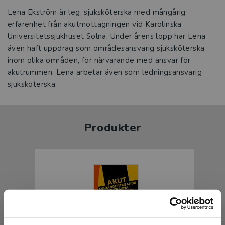
Lena Ekström är leg. sjuksköterska med mångårig
erfarenhet från akutmottagningen vid Karolinska
Universitetssjukhuset Solna. Under årens lopp har Lena
även haft uppdrag som områdesansvarig sjuksköterska
inom olika områden, för närvarande med ansvar för
akutrummen. Lena arbetar även som ledningsansvarig
sjuksköterska.
Produkter