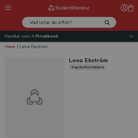
Handlar som:
Privatkund
Hem
/
Lena Ekström
Lena Ekström
Kapitelförfattare