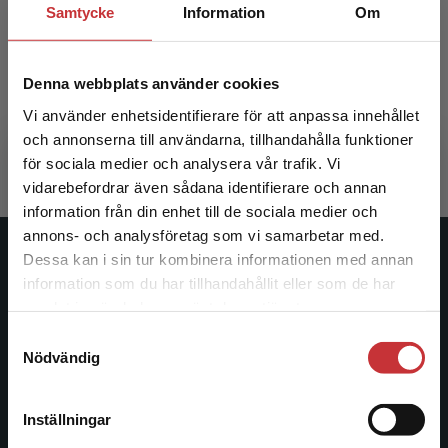
Samtycke
Information
Om
Akut omhändertagande av trauma
Denna webbplats använder cookies
Elmqvist, C - Almerud Österberg, S (red.)
Vi använder enhetsidentifierare för att anpassa innehållet
285 kr
inkl. moms
och annonserna till användarna, tillhandahålla funktioner
Exkl. moms: 269 kr
för sociala medier och analysera vår trafik. Vi
Begränsad fraktregion
vidarebefordrar även sådana identifierare och annan
information från din enhet till de sociala medier och
annons- och analysföretag som vi samarbetar med.
Dessa kan i sin tur kombinera informationen med annan
Studentlitteratur
information som du har tillhandahållit eller som de har
Det verkar som att du besöker
samlat in när du har använt deras tjänster.
Studentlitteratur grundades 1963 och är idag Sveriges
studentlitteratur.se via en enhet utanför Sverige.
ledande utbildningsförlag. Med läromedel, kurslitteratur,
Samtyckesval
Vi erbjuder inte leveranser utanför Sverige. För
Nödvändig
facklitteratur, utbildningar och digitala
att kunna slutföra ett köp måste
informationstjänster i utbudet, finns Studentlitteratur med
leveransadressen vara i Sverige.
Läs mer
längs hela kunskapsresan.
Inställningar
Kontakta kundservice