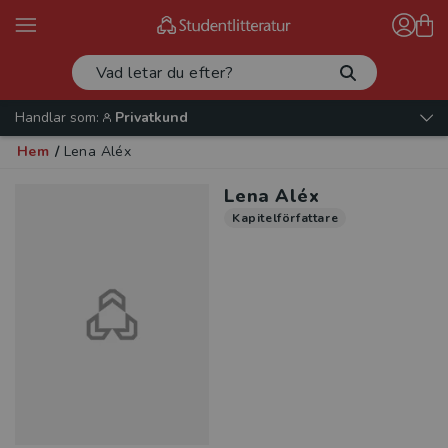
Handlar som:
Privatkund
Hem
/
Lena Aléx
Lena Aléx
Kapitelförfattare