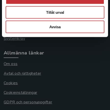
Kontakta kundservice
046-31 21 00
Tillåt urval
Frågor och svar
Avvisa
Köpvillkor
Systemkrav
Allmänna länkar
Om oss
Avtal och rättigheter
Cookies
Cookieinställningar
GDPR och personuppgifter