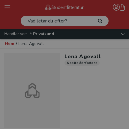
Handlar som:
Privatkund
Hem
/
Lena Agevall
Lena Agevall
Kapitelförfattare