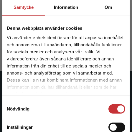
Samtycke
Information
Om
Ett annorlunda ledarskap
Denna webbplats använder cookies
Bergström, T - Eklund, N
Vi använder enhetsidentifierare för att anpassa innehållet
339 kr
inkl. moms
och annonserna till användarna, tillhandahålla funktioner
Exkl. moms: 320 kr
för sociala medier och analysera vår trafik. Vi
Begränsad fraktregion
vidarebefordrar även sådana identifierare och annan
information från din enhet till de sociala medier och
annons- och analysföretag som vi samarbetar med.
Dessa kan i sin tur kombinera informationen med annan
Studentlitteratur
information som du har tillhandahållit eller som de har
Det verkar som att du besöker
samlat in när du har använt deras tjänster.
studentlitteratur.se via en enhet utanför Sverige.
Studentlitteratur grundades 1963 och är idag Sveriges
Samtyckesval
Vi erbjuder inte leveranser utanför Sverige. För
ledande utbildningsförlag. Med läromedel, kurslitteratur,
Nödvändig
att kunna slutföra ett köp måste
facklitteratur, utbildningar och digitala
leveransadressen vara i Sverige.
Läs mer
informationstjänster i utbudet, finns Studentlitteratur med
Inställningar
längs hela kunskapsresan.