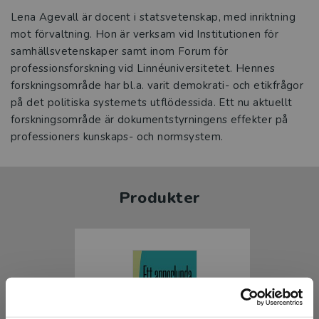
Lena Agevall är docent i statsvetenskap, med inriktning
mot förvaltning. Hon är verksam vid Institutionen för
samhällsvetenskaper samt inom Forum för
professionsforskning vid Linnéuniversitetet. Hennes
forskningsområde har bl.a. varit demokrati- och etikfrågor
på det politiska systemets utflödessida. Ett nu aktuellt
forskningsområde är dokumentstyrningens effekter på
professioners kunskaps- och normsystem.
Produkter