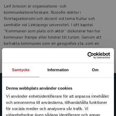
Leif Jonsson är organisations- och
kommunikationsforskare, filosofie doktor i
företagsekonomi och docent vid tema Kultur och
samhälle vid Linköpings universitet. I sitt kapitel
”Kommunen som plats och aktör” diskuterar han hur
kommuner främjar eller hindrar till turism. Genom att
betrakta kommunen som en geografisk yta, som en
regelstyrd samhällelig funktion och som en demokratiskt
styrd enhet synliggör och diskuterar han kommunerna och
deras betydelse på det turistiska fältet.
Samtycke
Information
Om
Studentlitteratur
Denna webbplats använder cookies
Vi använder enhetsidentifierare för att anpassa innehållet
Studentlitteratur grundades 1963 och är idag Sveriges
och annonserna till användarna, tillhandahålla funktioner
ledande utbildningsförlag. Med läromedel, kurslitteratur,
för sociala medier och analysera vår trafik. Vi
facklitteratur, utbildningar och digitala
Begränsad fraktregion
vidarebefordrar även sådana identifierare och annan