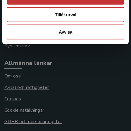
Kontakta kundservice
046-31 21 00
Tillåt urval
Frågor och svar
Avvisa
Köpvillkor
Systemkrav
Allmänna länkar
Om oss
Avtal och rättigheter
Cookies
Cookieinställningar
GDPR och personuppgifter