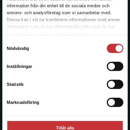
informationstjänster i utbudet, finns Studentlitteratur med
information från din enhet till de sociala medier och
längs hela kunskapsresan.
annons- och analysföretag som vi samarbetar med.
Dessa kan i sin tur kombinera informationen med annan
Kontakta oss
information som du har tillhandahållit eller som de har
Det verkar som att du besöker
samlat in när du har använt deras tjänster.
studentlitteratur.se via en enhet utanför Sverige.
Kontakta oss
Samtyckesval
Vi erbjuder inte leveranser utanför Sverige. För
Nödvändig
046-31 20 00
att kunna slutföra ett köp måste
leveransadressen vara i Sverige.
Läs mer
Postadress:
Inställningar
Box 141
Kontakta kundservice
221 00 Lund
Statistik
Besöksadress:
Åkergränden 1
Marknadsföring
Stäng
Kundservice
Tillåt alla