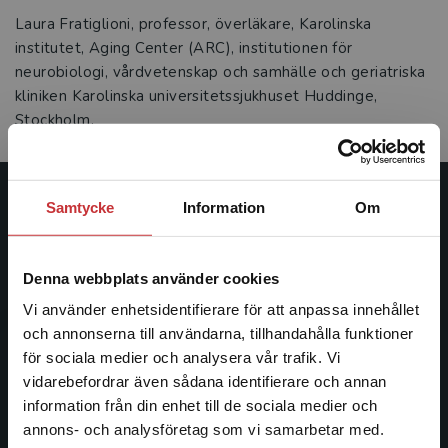
Laura Fratiglioni, professor, överläkare, Karolinska
institutet, Aging Center (ARC), institutionen för
neurobiologi, vårdvetenskap och samhälle och geriatriska
kliniken Karolinska universitetssjukhuset Huddinge,
Stockholm.
Samtycke
Information
Om
Studentlitteratur
Studentlitteratur grundades 1963 och är idag Sveriges
Denna webbplats använder cookies
ledande utbildningsförlag. Med läromedel, kurslitteratur,
facklitteratur, utbildningar och digitala
Vi använder enhetsidentifierare för att anpassa innehållet
informationstjänster i utbudet, finns Studentlitteratur med
och annonserna till användarna, tillhandahålla funktioner
längs hela kunskapsresan.
för sociala medier och analysera vår trafik. Vi
Begränsad fraktregion
vidarebefordrar även sådana identifierare och annan
information från din enhet till de sociala medier och
Kontakta oss
annons- och analysföretag som vi samarbetar med.