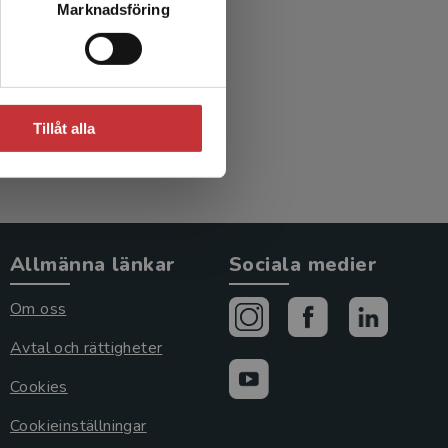
Marknadsföring
in
Tillåt alla
Allmänna länkar
Sociala medier
Om oss
Avtal och rättigheter
Cookies
Cookieinställningar