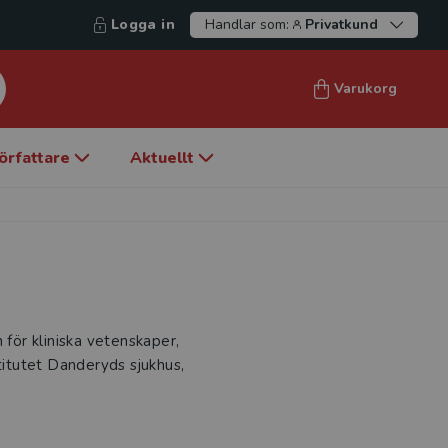
Logga in
Handlar som:
Privatkund
Varukorg
örfattare
Aktuellt
 för kliniska vetenskaper,
titutet Danderyds sjukhus,