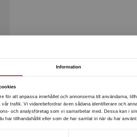
Begränsad fraktregion
Produkter
Information
cookies
e för att anpassa innehållet och annonserna till användarna, tillh
Det verkar som att du besöker studentlitteratur.se via en
vår trafik. Vi vidarebefordrar även sådana identifierare och anna
enhet utanför Sverige. Vi erbjuder inte leveranser utanför
nnons- och analysföretag som vi samarbetar med. Dessa kan i sin
Sverige. För att kunna slutföra ett köp måste
har tillhandahållit eller som de har samlat in när du har använt 
leveransadressen vara i Sverige.
Läs mer
Kontakta kundservice