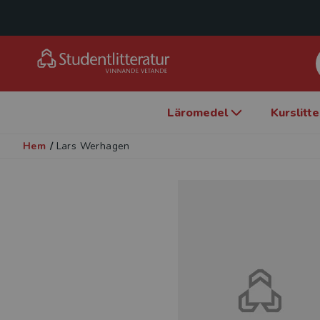
Läromedel
Kurslitt
Hem
/
Lars Werhagen