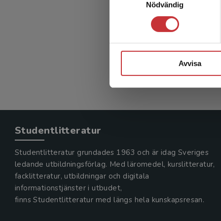
Nödvändig
Rehabil
Borg, Jörg
404 kr
in
Exkl. mom
Avvisa
Studentlitteratur
Studentlitteratur grundades 1963 och är idag Sveriges
ledande utbildningsförlag. Med läromedel, kurslitteratur,
facklitteratur, utbildningar och digitala
informationstjänster i utbudet,
finns Studentlitteratur med längs hela kunskapsresan.