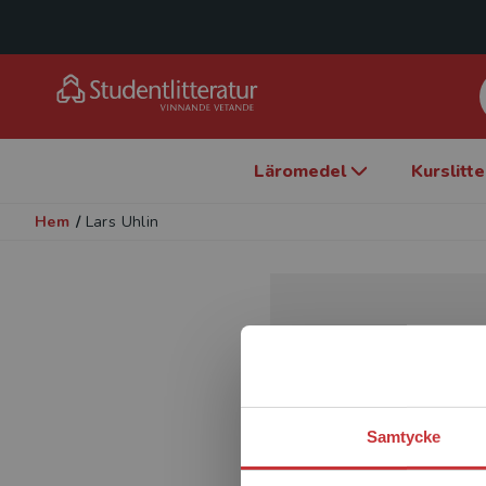
Läromedel
Kurslitt
Hem
/
Lars Uhlin
Samtycke