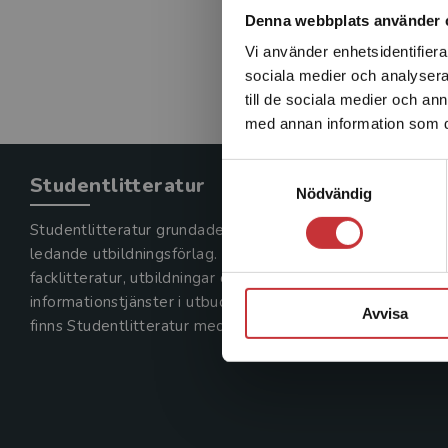
Denna webbplats använder 
Vi använder enhetsidentifierar
sociala medier och analysera 
till de sociala medier och a
med annan information som du 
Samtyckesval
Studentlitteratur
Nödvändig
Studentlitteratur grundades 1963 och är idag Sveriges
ledande utbildningsförlag. Med läromedel, kurslitteratur,
facklitteratur, utbildningar och digitala
informationstjänster i utbudet,
Avvisa
finns Studentlitteratur med längs hela kunskapsresan.