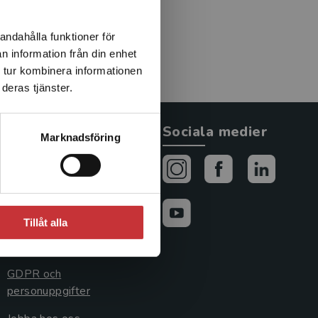
andahålla funktioner för
n information från din enhet
 tur kombinera informationen
deras tjänster.
Allmänna länkar
Sociala medier
Marknadsföring
Om oss
Avtal och rättigheter
Cookies
Tillåt alla
Cookieinställningar
GDPR och
personuppgifter