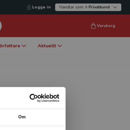
Logga in
Handlar som:
Privatkund
Varukorg
örfattare
Aktuellt
itetspedagogik, leg.
n och hälsa Linköpings
Om