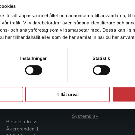
cookies
e för att anpassa innehållet och annonserna till användarna, tillh
Det verkar som att du besöker studentlitteratur.se via en
vår trafik. Vi vidarebefordrar även sådana identifierare och anna
enhet utanför Sverige. Vi erbjuder inte leveranser utanför
nnons- och analysföretag som vi samarbetar med. Dessa kan i sin
Sverige. För att kunna slutföra ett köp måste
har tillhandahållit eller som de har samlat in när du har använt 
leveransadressen vara i Sverige.
Läs mer
Kontakta kundservice
Kontakta oss
Kundservice
Inställningar
Statistik
Kontakta oss
Kontakta kundservice
046-31 20 00
046-31 21 00
Stäng
Postadress:
Frågor och svar
Tillåt urval
Box 141
Köpvillkor
221 00 Lund
Systemkrav
Besöksadress:
Åkergränden 1