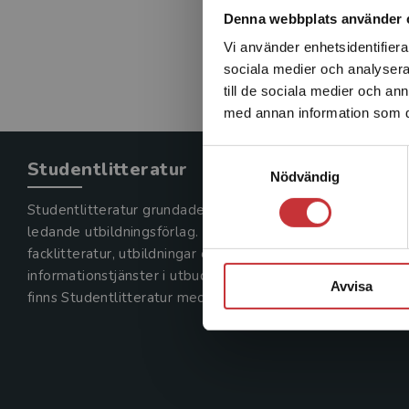
Denna webbplats använder 
Vi använder enhetsidentifierar
sociala medier och analysera 
till de sociala medier och a
med annan information som du 
Samtyckesval
Studentlitteratur
Nödvändig
Studentlitteratur grundades 1963 och är idag Sveriges
ledande utbildningsförlag. Med läromedel, kurslitteratur,
facklitteratur, utbildningar och digitala
informationstjänster i utbudet,
Avvisa
finns Studentlitteratur med längs hela kunskapsresan.