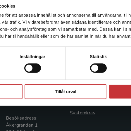
cookies
e för att anpassa innehållet och annonserna till användarna, tillh
Det verkar som att du besöker studentlitteratur.se via en
vår trafik. Vi vidarebefordrar även sådana identifierare och anna
enhet utanför Sverige. Vi erbjuder inte leveranser utanför
nnons- och analysföretag som vi samarbetar med. Dessa kan i sin
Sverige. För att kunna slutföra ett köp måste
har tillhandahållit eller som de har samlat in när du har använt 
leveransadressen vara i Sverige.
Läs mer
Kontakta kundservice
Kontakta oss
Kundservice
Inställningar
Statistik
Kontakta oss
Kontakta kundservice
046-31 20 00
046-31 21 00
Stäng
Postadress:
Frågor och svar
Tillåt urval
Box 141
Köpvillkor
221 00 Lund
Systemkrav
Besöksadress:
Åkergränden 1