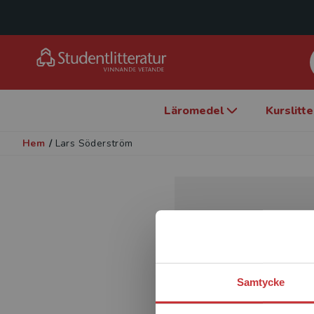
Läromedel
Kurslitt
Hem
/
Lars Söderström
Samtycke