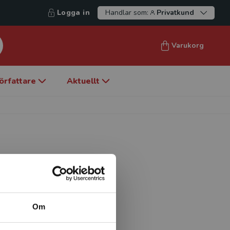
Logga in
Handlar som:
Privatkund
Varukorg
örfattare
Aktuellt
h prefekt vid Institutionen
kat i flera breda nationella
der.
Om