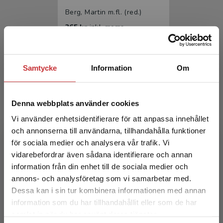
Berg, Martin m.fl. (red.)
365 kr
inkl. moms
Exkl. moms: 344 kr
Samtycke
Information
Om
Denna webbplats använder cookies
Vi använder enhetsidentifierare för att anpassa innehållet
och annonserna till användarna, tillhandahålla funktioner
för sociala medier och analysera vår trafik. Vi
Tekniska mediestudier
Begränsad fraktregion
vidarebefordrar även sådana identifierare och annan
information från din enhet till de sociala medier och
Berg, Martin m.fl. (red.)
annons- och analysföretag som vi samarbetar med.
226 kr
inkl. moms
Dessa kan i sin tur kombinera informationen med annan
Exkl. moms: 213 kr
information som du har tillhandahållit eller som de har
Det verkar som att du besöker
samlat in när du har använt deras tjänster.
studentlitteratur.se via en enhet utanför Sverige.