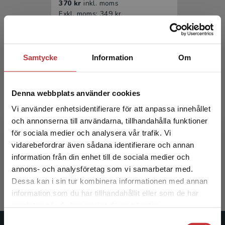
370 kr
inkl. moms
Exkl. moms: 349 kr
Samtycke
Information
Om
Denna webbplats använder cookies
Vi använder enhetsidentifierare för att anpassa innehållet
och annonserna till användarna, tillhandahålla funktioner
Juridiska grundbegrepp
för sociala medier och analysera vår trafik. Vi
Begränsad fraktregion
vidarebefordrar även sådana identifierare och annan
Dahlman, C - Wahlberg, L (red.)
information från din enhet till de sociala medier och
230 kr
inkl. moms
annons- och analysföretag som vi samarbetar med.
Exkl. moms: 217 kr
Dessa kan i sin tur kombinera informationen med annan
information som du har tillhandahållit eller som de har
Det verkar som att du besöker
samlat in när du har använt deras tjänster.
studentlitteratur.se via en enhet utanför Sverige.
Samtyckesval
Vi erbjuder inte leveranser utanför Sverige. För