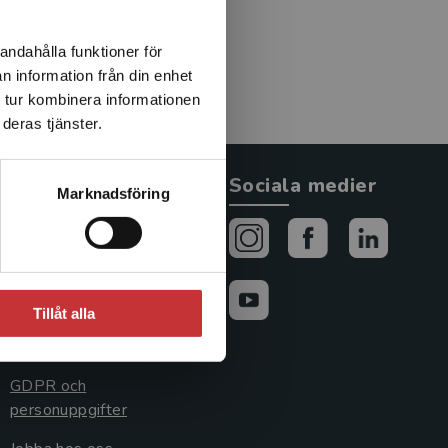
andahålla funktioner för
n information från din enhet
 tur kombinera informationen
deras tjänster.
Allmänna länkar
Sociala medier
Marknadsföring
Om oss
Avtal och rättigheter
Cookies
Tillåt alla
Cookieinställningar
GDPR och
personuppgifter