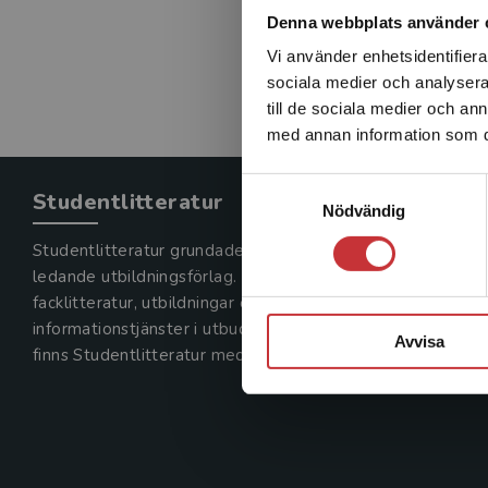
Denna webbplats använder 
Vi använder enhetsidentifierar
sociala medier och analysera 
till de sociala medier och a
med annan information som du 
Samtyckesval
Studentlitteratur
Nödvändig
Studentlitteratur grundades 1963 och är idag Sveriges
ledande utbildningsförlag. Med läromedel, kurslitteratur,
facklitteratur, utbildningar och digitala
informationstjänster i utbudet,
Avvisa
finns Studentlitteratur med längs hela kunskapsresan.