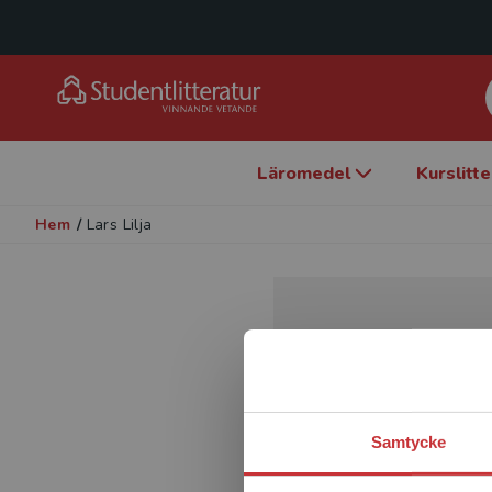
Läromedel
Kurslitt
Hem
/
Lars Lilja
Samtycke