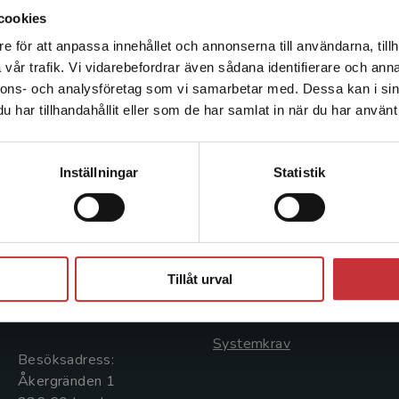
cookies
e för att anpassa innehållet och annonserna till användarna, tillh
Det verkar som att du besöker studentlitteratur.se via en
vår trafik. Vi vidarebefordrar även sådana identifierare och anna
enhet utanför Sverige. Vi erbjuder inte leveranser utanför
nnons- och analysföretag som vi samarbetar med. Dessa kan i sin
Sverige. För att kunna slutföra ett köp måste
har tillhandahållit eller som de har samlat in när du har använt 
leveransadressen vara i Sverige.
Läs mer
Kontakta kundservice
Kontakta oss
Kundservice
Inställningar
Statistik
Kontakta oss
Kontakta kundservice
046-31 20 00
046-31 21 00
Stäng
Postadress:
Frågor och svar
Tillåt urval
Box 141
Köpvillkor
221 00 Lund
Systemkrav
Besöksadress:
Åkergränden 1