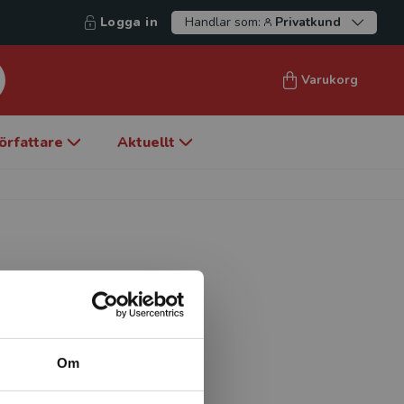
Logga in
Handlar som:
Privatkund
Varukorg
örfattare
Aktuellt
ch lektor vid
kolen i Nord-Trøndelag.
rdnad, vårdares attityder
Om