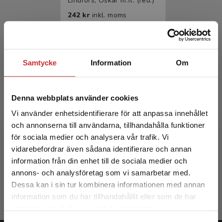
Lindfors, Oskar m.fl. (red.)
242 kr
inkl. moms
Exkl. moms: 228 kr
Samtycke
Information
Om
Denna webbplats använder cookies
Vi använder enhetsidentifierare för att anpassa innehållet
och annonserna till användarna, tillhandahålla funktioner
Vård utan värde
för sociala medier och analysera vår trafik. Vi
Begränsad fraktregion
vidarebefordrar även sådana identifierare och annan
Lindfors, Oskar m.fl. (red.)
information från din enhet till de sociala medier och
annons- och analysföretag som vi samarbetar med.
389 kr
inkl. moms
Dessa kan i sin tur kombinera informationen med annan
Exkl. moms: 367 kr
information som du har tillhandahållit eller som de har
Det verkar som att du besöker
samlat in när du har använt deras tjänster.
studentlitteratur.se via en enhet utanför Sverige.