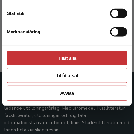
Kontakta kundservice
Statistik
Framtidens arbetsliv
Marknadsföring
Stäng
Palm, K - Ivarsson, L (red.)
217 kr
inkl. moms
Exkl. moms: 205 kr
Tillåt alla
Tillåt urval
Studentlitteratur
Avvisa
Studentlitteratur grundades 1963 och är idag Sveriges
ledande utbildningsförlag. Med läromedel, kurslitteratur,
facklitteratur, utbildningar och digitala
informationstjänster i utbudet, finns Studentlitteratur med
längs hela kunskapsresan.