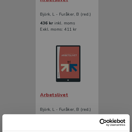
Björk, L - Furåker, B (red.)
436 kr
inkl. moms
Exkl. moms: 411 kr
Arbetslivet
Björk, L - Furåker, B (red.)
275 kr
inkl. moms
Exkl. moms: 259 kr