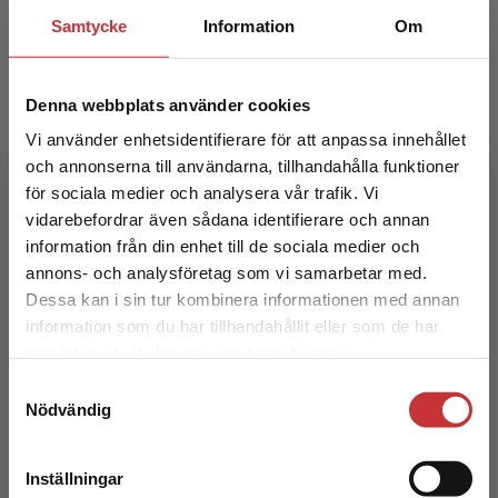
Samtycke
Information
Om
Denna webbplats använder cookies
Vi använder enhetsidentifierare för att anpassa innehållet
och annonserna till användarna, tillhandahålla funktioner
för sociala medier och analysera vår trafik. Vi
Begränsad fraktregion
Framtidens arbetsliv
vidarebefordrar även sådana identifierare och annan
information från din enhet till de sociala medier och
annons- och analysföretag som vi samarbetar med.
Palm, K - Ivarsson, L (red.)
Dessa kan i sin tur kombinera informationen med annan
350 kr
inkl. moms
information som du har tillhandahållit eller som de har
Exkl. moms: 330 kr
Det verkar som att du besöker
samlat in när du har använt deras tjänster.
studentlitteratur.se via en enhet utanför Sverige.
Samtyckesval
Vi erbjuder inte leveranser utanför Sverige. För
Nödvändig
att kunna slutföra ett köp måste
leveransadressen vara i Sverige.
Läs mer
Inställningar