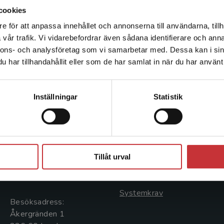
cookies
e för att anpassa innehållet och annonserna till användarna, tillh
Det verkar som att du besöker studentlitteratur.se via en
vår trafik. Vi vidarebefordrar även sådana identifierare och anna
enhet utanför Sverige. Vi erbjuder inte leveranser utanför
nnons- och analysföretag som vi samarbetar med. Dessa kan i sin
Sverige. För att kunna slutföra ett köp måste
har tillhandahållit eller som de har samlat in när du har använt 
leveransadressen vara i Sverige.
Läs mer
Kontakta kundservice
Kontakta oss
Kundservice
Inställningar
Statistik
Kontakta oss
Kontakta kundservice
046-31 20 00
046-31 21 00
Stäng
Postadress:
Frågor och svar
Tillåt urval
Box 141
Köpvillkor
221 00 Lund
Systemkrav
Besöksadress:
Åkergränden 1