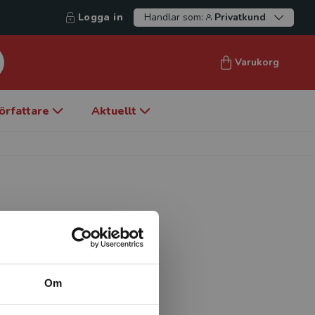
Logga in
Handlar som:
Privatkund
Varukorg
örfattare
Aktuellt
Danderyds sjukhus,
Om