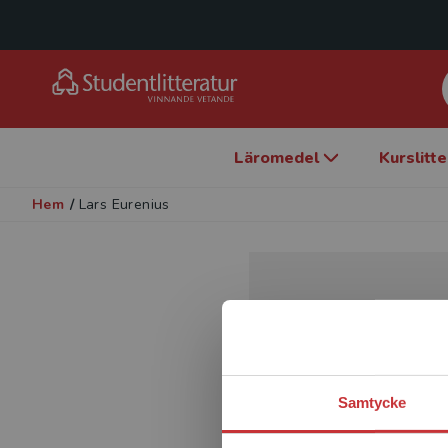
Läromedel
Kurslitt
Hem
/
Lars Eurenius
Samtycke