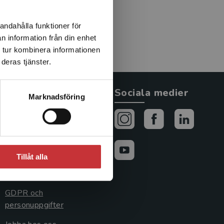
andahålla funktioner för
n information från din enhet
 tur kombinera informationen
deras tjänster.
Allmänna länkar
Sociala medier
Marknadsföring
Om oss
Avtal och rättigheter
Cookies
Tillåt alla
Cookieinställningar
GDPR och
personuppgifter