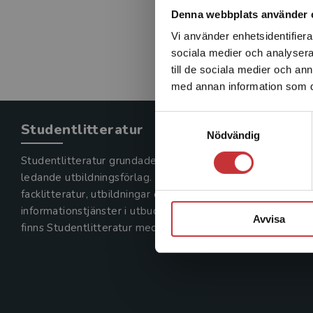
Denna webbplats använder 
Vi använder enhetsidentifierar
sociala medier och analysera 
till de sociala medier och a
med annan information som du 
Samtyckesval
Studentlitteratur
Nödvändig
Studentlitteratur grundades 1963 och är idag Sveriges
ledande utbildningsförlag. Med läromedel, kurslitteratur,
facklitteratur, utbildningar och digitala
informationstjänster i utbudet,
Avvisa
finns Studentlitteratur med längs hela kunskapsresan.