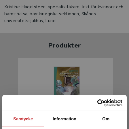
Kristine Hagelsteen, specialistläkare. Inst för kvinnors och
barns hälsa, barnkirurgiska sektionen, Skånes
universitetssjukhus, Lund.
Produkter
Grottes barnkirurgi och barnurologi
Samtycke
Information
Om