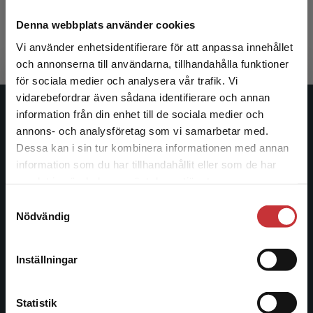
Christofferson, Rolf m.fl. (red.)
388 kr
inkl. moms
Denna webbplats använder cookies
Exkl. moms: 366 kr
Vi använder enhetsidentifierare för att anpassa innehållet
och annonserna till användarna, tillhandahålla funktioner
för sociala medier och analysera vår trafik. Vi
Begränsad fraktregion
vidarebefordrar även sådana identifierare och annan
information från din enhet till de sociala medier och
Studentlitteratur
annons- och analysföretag som vi samarbetar med.
Dessa kan i sin tur kombinera informationen med annan
Studentlitteratur grundades 1963 och är idag Sveriges
information som du har tillhandahållit eller som de har
ledande utbildningsförlag. Med läromedel, kurslitteratur,
Det verkar som att du besöker
samlat in när du har använt deras tjänster.
facklitteratur, utbildningar och digitala
studentlitteratur.se via en enhet utanför Sverige.
informationstjänster i utbudet, finns Studentlitteratur med
Samtyckesval
Vi erbjuder inte leveranser utanför Sverige. För
Nödvändig
längs hela kunskapsresan.
att kunna slutföra ett köp måste
leveransadressen vara i Sverige.
Läs mer
Kontakta oss
Inställningar
Kontakta kundservice
Kontakta oss
Statistik