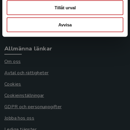
Tillåt urval
Frågor och svar
Köpvillkor
Avvisa
Systemkrav
Allmänna länkar
Om oss
Avtal och rättigheter
Cookies
Cookieinställningar
GDPR och personuppgifter
Jobba hos oss
Lediga tjänster