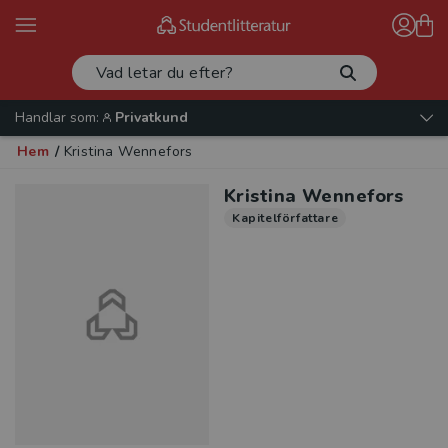
Handlar som:
Privatkund
Hem
/
Kristina Wennefors
Kristina Wennefors
Kapitelförfattare