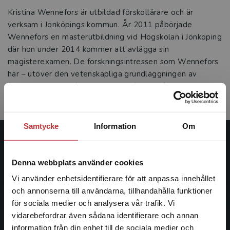
Kristina Wennefors är utbildad förskollärare och är
verksam i Jönköpings kommun. År 2011 påbörjade
Wennefors en masterutbildning vid Högskolan i Jönköping
där hon under 2014 kommer att avlägga sin
magisterexamen. De forskningsintressen som Wennefors
har – utöver den vetenskapliga grundläggningen av
förskolan – ligger främst inom professionsforskningen
samt områden som omfattar förskolans verksamhet.
Samtycke
Information
Om
Studentlitteratur
Denna webbplats använder cookies
Studentlitteratur grundades 1963 och är idag Sveriges
Vi använder enhetsidentifierare för att anpassa innehållet
ledande utbildningsförlag. Med läromedel, kurslitteratur,
och annonserna till användarna, tillhandahålla funktioner
facklitteratur, utbildningar och digitala
för sociala medier och analysera vår trafik. Vi
informationstjänster i utbudet, finns Studentlitteratur med
Begränsad fraktregion
vidarebefordrar även sådana identifierare och annan
längs hela kunskapsresan.
information från din enhet till de sociala medier och