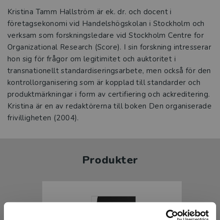
Kristina Tamm Hallström är ek. dr. och docent i
företagsekonomi vid Handelshögskolan i Stockholm och
verksam som forskningsledare vid Stockholm Centre for
Organizational Research (Score). I sin forskning intresserar
hon sig för frågor om legitimitet och auktoritet i
transnationellt standardiseringsarbete, men också för den
kontrollorganisering som är kopplad till standarder och
produktmärkningar i form av certifiering och ackreditering.
Kristina är en av redaktörerna till boken Den organiserade
frivilligheten (2004).
Produkter