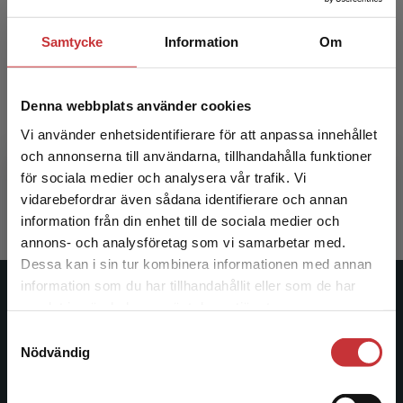
Samtycke
Information
Om
Uppdrag offentlig granskning
Denna webbplats använder cookies
Vi använder enhetsidentifierare för att anpassa innehållet
Johansson, V - Lindgren, L
och annonserna till användarna, tillhandahålla funktioner
för sociala medier och analysera vår trafik. Vi
334 kr
inkl. moms
Begränsad fraktregion
Exkl. moms: 315 kr
vidarebefordrar även sådana identifierare och annan
information från din enhet till de sociala medier och
annons- och analysföretag som vi samarbetar med.
Dessa kan i sin tur kombinera informationen med annan
information som du har tillhandahållit eller som de har
Det verkar som att du besöker
Studentlitteratur
samlat in när du har använt deras tjänster.
studentlitteratur.se via en enhet utanför Sverige.
Samtyckesval
Vi erbjuder inte leveranser utanför Sverige. För
Studentlitteratur grundades 1963 och är idag Sveriges
Nödvändig
att kunna slutföra ett köp måste
ledande utbildningsförlag. Med läromedel, kurslitteratur,
leveransadressen vara i Sverige.
Läs mer
facklitteratur, utbildningar och digitala