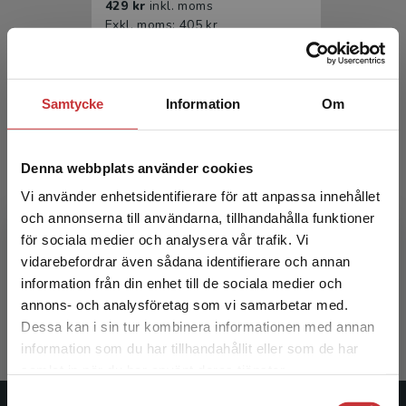
429 kr
inkl. moms
Exkl. moms: 405 kr
Samtycke
Information
Om
Denna webbplats använder cookies
Vi använder enhetsidentifierare för att anpassa innehållet
och annonserna till användarna, tillhandahålla funktioner
Människan i arbetslivet
för sociala medier och analysera vår trafik. Vi
Begränsad fraktregion
vidarebefordrar även sådana identifierare och annan
Holmström, E - Ohlsson, K (red.)
information från din enhet till de sociala medier och
268 kr
inkl. moms
annons- och analysföretag som vi samarbetar med.
Exkl. moms: 253 kr
Dessa kan i sin tur kombinera informationen med annan
information som du har tillhandahållit eller som de har
Det verkar som att du besöker
samlat in när du har använt deras tjänster.
studentlitteratur.se via en enhet utanför Sverige.
Samtyckesval
Vi erbjuder inte leveranser utanför Sverige. För