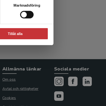
 med
Marknadsföring
teknik
.)
Tillåt alla
Allmänna länkar
Sociala medier
Om oss
Avtal och rättigheter
Cookies