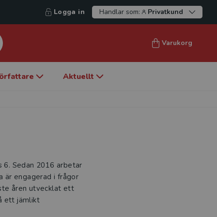
Logga in
Handlar som:
Privatkund
Varukorg
örfattare
Aktuellt
urs 6. Sedan 2016 arbetar
a är engagerad i frågor
ste åren utvecklat ett
 ett jämlikt