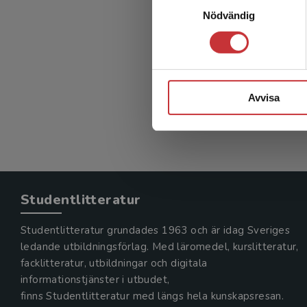
För
Nödvändig
natur
Dahlbeck,
301 kr
in
Avvisa
Exkl. mom
Studentlitteratur
Studentlitteratur grundades 1963 och är idag Sveriges
ledande utbildningsförlag. Med läromedel, kurslitteratur,
facklitteratur, utbildningar och digitala
informationstjänster i utbudet,
finns Studentlitteratur med längs hela kunskapsresan.