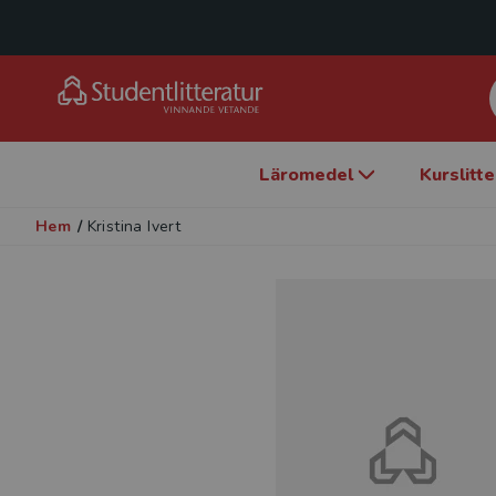
Läromedel
Kurslitt
Hem
/
Kristina Ivert