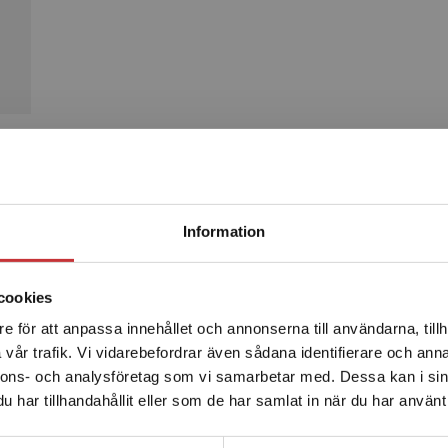
Produkter
Begränsad fraktregion
Information
cookies
e för att anpassa innehållet och annonserna till användarna, tillh
Det verkar som att du besöker studentlitteratur.se via en
vår trafik. Vi vidarebefordrar även sådana identifierare och anna
enhet utanför Sverige. Vi erbjuder inte leveranser utanför
nnons- och analysföretag som vi samarbetar med. Dessa kan i sin
Sverige. För att kunna slutföra ett köp måste
har tillhandahållit eller som de har samlat in när du har använt 
leveransadressen vara i Sverige.
Läs mer