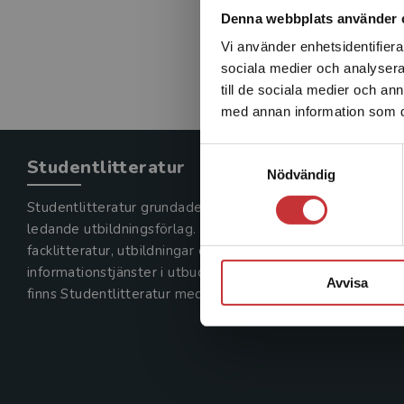
Denna webbplats använder 
Vi använder enhetsidentifierar
sociala medier och analysera 
till de sociala medier och a
med annan information som du 
Samtyckesval
Studentlitteratur
Nödvändig
Studentlitteratur grundades 1963 och är idag Sveriges
ledande utbildningsförlag. Med läromedel, kurslitteratur,
facklitteratur, utbildningar och digitala
informationstjänster i utbudet,
Avvisa
finns Studentlitteratur med längs hela kunskapsresan.