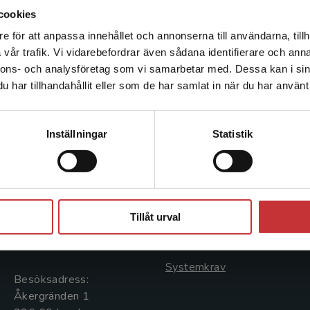
cookies
e för att anpassa innehållet och annonserna till användarna, tillh
Det verkar som att du besöker studentlitteratur.se via en
vår trafik. Vi vidarebefordrar även sådana identifierare och anna
enhet utanför Sverige. Vi erbjuder inte leveranser utanför
nnons- och analysföretag som vi samarbetar med. Dessa kan i sin
Sverige. För att kunna slutföra ett köp måste
har tillhandahållit eller som de har samlat in när du har använt 
leveransadressen vara i Sverige.
Läs mer
Kontakta kundservice
Kontakta oss
Kundservice
Inställningar
Statistik
Kontakta oss
Kontakta kundservice
046-31 20 00
046-31 21 00
Stäng
Postadress:
Frågor och svar
Tillåt urval
Box 141
Köpvillkor
221 00 Lund
Systemkrav
Besöksadress:
Åkergränden 1