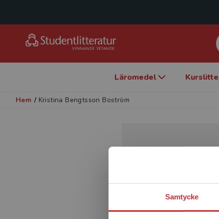
Läromedel
Kurslitt
Hem
/
Kristina Bengtsson Boström
Samtycke