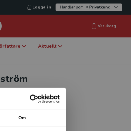
Logga in
Handlar som:
Privatkund
Varukorg
örfattare
Aktuellt
oström
ärhälsan Billingens
nds universitet.
Om