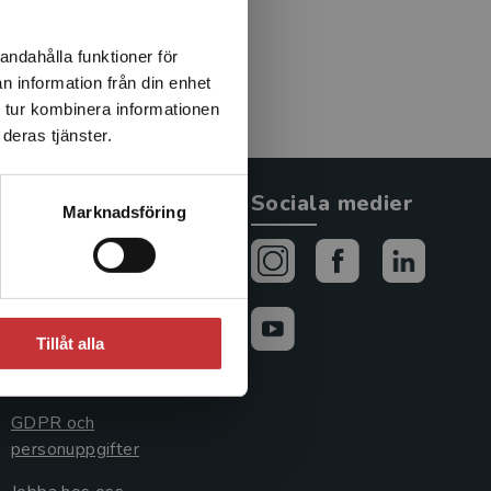
andahålla funktioner för
n information från din enhet
 tur kombinera informationen
deras tjänster.
Allmänna länkar
Sociala medier
Marknadsföring
Om oss
Avtal och rättigheter
Cookies
Tillåt alla
Cookieinställningar
GDPR och
personuppgifter