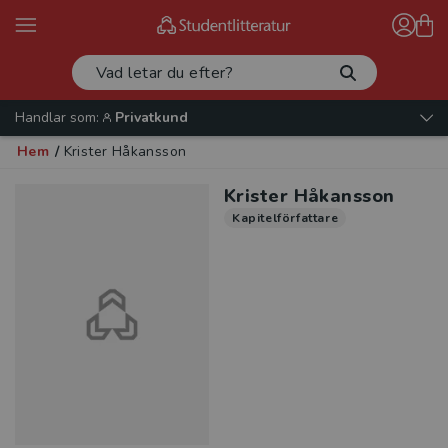
Handlar som:
Privatkund
Hem
/
Krister Håkansson
Krister Håkansson
Kapitelförfattare