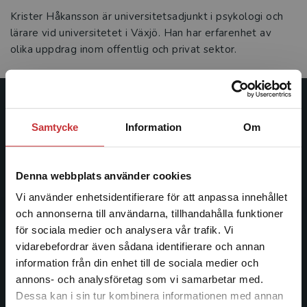
Krister Håkansson är universitetsadjunkt i psykologi och
lärare vid universitetet i Växjö. Han har erfarenhet av
olika uppdrag inom offentlig och privat sektor.
Studentlitteratur
Samtycke
Information
Om
Studentlitteratur grundades 1963 och är idag Sveriges
ledande utbildningsförlag. Med läromedel, kurslitteratur,
Denna webbplats använder cookies
facklitteratur, utbildningar och digitala
informationstjänster i utbudet, finns Studentlitteratur med
Vi använder enhetsidentifierare för att anpassa innehållet
längs hela kunskapsresan.
och annonserna till användarna, tillhandahålla funktioner
för sociala medier och analysera vår trafik. Vi
Begränsad fraktregion
vidarebefordrar även sådana identifierare och annan
Kontakta oss
information från din enhet till de sociala medier och
Kontakta oss
annons- och analysföretag som vi samarbetar med.
Dessa kan i sin tur kombinera informationen med annan