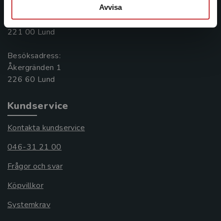
Avvisa
Postadress:
Box 141
221 00 Lund
Besöksadress:
Åkergränden 1
Kundservice
Kontakta kundservice
046-31 21 00
Frågor och svar
Köpvillkor
Systemkrav