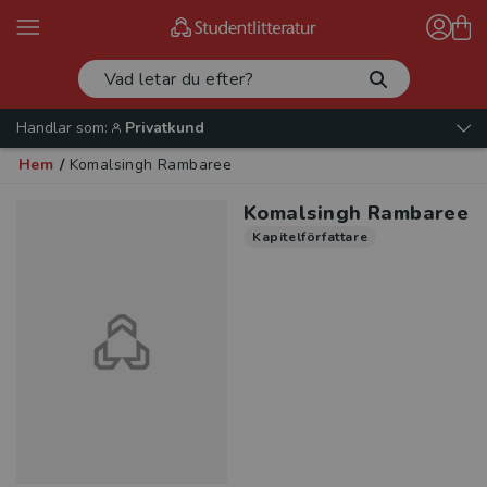
Handlar som:
Privatkund
Hem
/
Komalsingh Rambaree
Komalsingh Rambaree
Kapitelförfattare