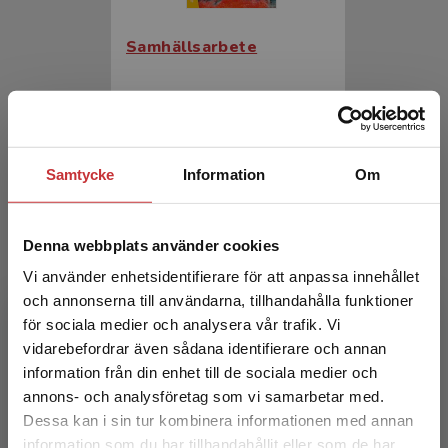
Samhällsarbete
Sjöberg, S - Turunen, P (red.)
360 kr
inkl. moms
Exkl. moms: 340 kr
Samtycke
Information
Om
Denna webbplats använder cookies
Vi använder enhetsidentifierare för att anpassa innehållet
och annonserna till användarna, tillhandahålla funktioner
för sociala medier och analysera vår trafik. Vi
Begränsad fraktregion
vidarebefordrar även sådana identifierare och annan
Samhällsarbete
information från din enhet till de sociala medier och
annons- och analysföretag som vi samarbetar med.
Sjöberg, S - Turunen, P (red.)
Dessa kan i sin tur kombinera informationen med annan
information som du har tillhandahållit eller som de har