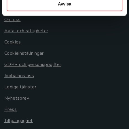
Avvisa
Allmänna länkar
Om oss
Avtal och rättigheter
Cookies
Cookieinställningar
GDPR och personuppgifter
Jobba hos oss
Lediga tjänster
Nyhetsbrev
Press
Tillgänglighet