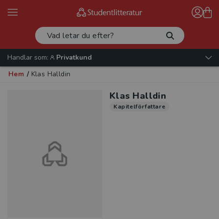
Handlar som:
Privatkund
Hem
/
Klas Halldin
Klas Halldin
Kapitelförfattare