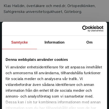
Klas Halldin, överläkare och med.dr, Ortopedkliniken,
Sahlgrenska universitetssjukhuset, Göteborg.
Studentlitteratur
Samtycke
Information
Om
Studentlitteratur grundades 1963 och är idag Sveriges
ledande utbildningsförlag. Med läromedel, kurslitteratur,
facklitteratur, utbildningar och digitala
Denna webbplats använder cookies
informationstjänster i utbudet, finns Studentlitteratur med
Vi använder enhetsidentifierare för att anpassa innehållet
längs hela kunskapsresan.
och annonserna till användarna, tillhandahålla funktioner
för sociala medier och analysera vår trafik. Vi
Kontakta oss
Begränsad fraktregion
vidarebefordrar även sådana identifierare och annan
information från din enhet till de sociala medier och
Kontakta oss
annons- och analysföretag som vi samarbetar med.
Dessa kan i sin tur kombinera informationen med annan
046-31 20 00
information som du har tillhandahållit eller som de har