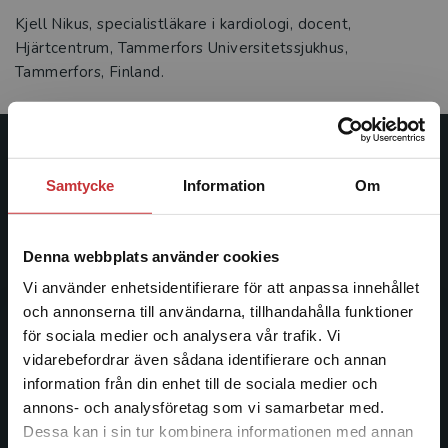
Kjell Nikus, specialistläkare i kardiologi, docent,
Hjärtcentrum, Tammerfors Universitetssjukhus,
Tammerfors, Finland.
Studentlitteratur
Samtycke
Information
Om
Studentlitteratur grundades 1963 och är idag Sveriges
ledande utbildningsförlag. Med läromedel, kurslitteratur,
Denna webbplats använder cookies
facklitteratur, utbildningar och digitala
informationstjänster i utbudet, finns Studentlitteratur med
Vi använder enhetsidentifierare för att anpassa innehållet
längs hela kunskapsresan.
och annonserna till användarna, tillhandahålla funktioner
för sociala medier och analysera vår trafik. Vi
Begränsad fraktregion
vidarebefordrar även sådana identifierare och annan
Kontakta oss
information från din enhet till de sociala medier och
Kontakta oss
annons- och analysföretag som vi samarbetar med.
Dessa kan i sin tur kombinera informationen med annan