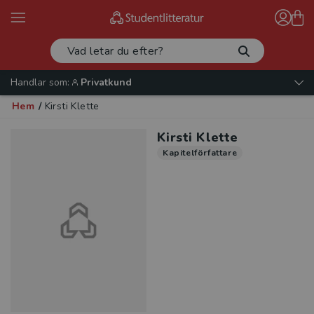
Handlar som:
Privatkund
Hem
/
Kirsti Klette
Kirsti Klette
Kapitelförfattare