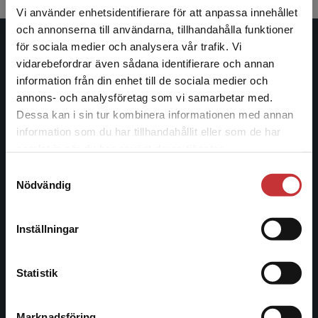
Vi använder enhetsidentifierare för att anpassa innehållet
och annonserna till användarna, tillhandahålla funktioner
för sociala medier och analysera vår trafik. Vi
Studentlitteratur
Begränsad fraktregion
vidarebefordrar även sådana identifierare och annan
information från din enhet till de sociala medier och
Studentlitteratur grundades 1963 och är idag Sveriges
annons- och analysföretag som vi samarbetar med.
ledande utbildningsförlag. Med läromedel, kurslitteratur,
Dessa kan i sin tur kombinera informationen med annan
facklitteratur, utbildningar och digitala
information som du har tillhandahållit eller som de har
informationstjänster i utbudet, finns Studentlitteratur med
Det verkar som att du besöker
samlat in när du har använt deras tjänster.
längs hela kunskapsresan.
studentlitteratur.se via en enhet utanför Sverige.
Samtyckesval
Vi erbjuder inte leveranser utanför Sverige. För
Nödvändig
att kunna slutföra ett köp måste
Kontakta oss
leveransadressen vara i Sverige.
Läs mer
Kontakta oss
Inställningar
Kontakta kundservice
046-31 20 00
Statistik
Postadress:
Box 141
221 00 Lund
Marknadsföring
Stäng