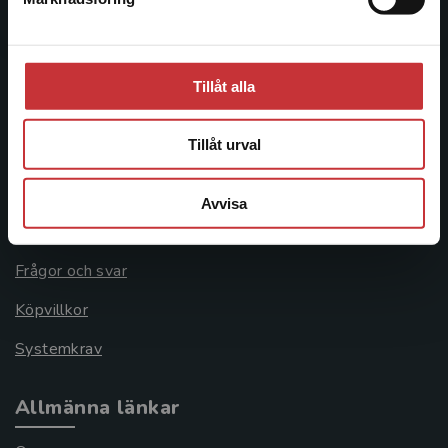
Besöksadress:
Åkergränden 1
Tillåt alla
Kundservice
Tillåt urval
Kontakta kundservice
Avvisa
046-31 21 00
Frågor och svar
Köpvillkor
Systemkrav
Allmänna länkar