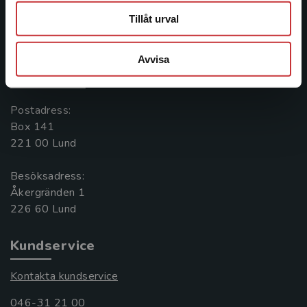
Tillåt urval
Kontakta oss
Kontakta oss
Avvisa
046-31 20 00
Postadress:
Box 141
221 00 Lund
Besöksadress:
Åkergränden 1
Kundservice
Kontakta kundservice
046-31 21 00