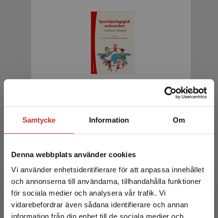
Specialpedagogisk verksamhet
Swärd, Ann-Katrin (red.)
Samtycke
Information
Om
331 kr
inkl. moms
Exkl. moms: 312 kr
Denna webbplats använder cookies
Vi använder enhetsidentifierare för att anpassa innehållet
och annonserna till användarna, tillhandahålla funktioner
för sociala medier och analysera vår trafik. Vi
Begränsad fraktregion
vidarebefordrar även sådana identifierare och annan
information från din enhet till de sociala medier och