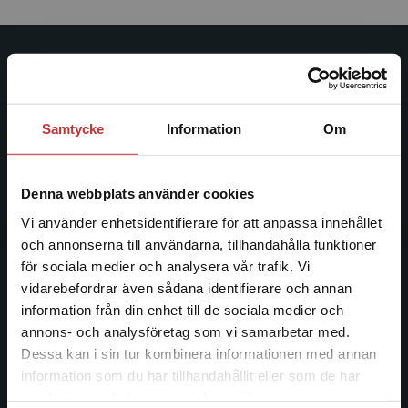
Studentlitteratur
Studentlitteratur grundades 1963 och är idag Sveriges
Samtycke
Information
Om
ledande utbildningsförlag. Med läromedel, kurslitteratur,
facklitteratur, utbildningar och digitala
informationstjänster i utbudet, finns Studentlitteratur med
Denna webbplats använder cookies
längs hela kunskapsresan.
Vi använder enhetsidentifierare för att anpassa innehållet
och annonserna till användarna, tillhandahålla funktioner
Kontakta oss
för sociala medier och analysera vår trafik. Vi
Begränsad fraktregion
vidarebefordrar även sådana identifierare och annan
Kontakta oss
information från din enhet till de sociala medier och
046-31 20 00
annons- och analysföretag som vi samarbetar med.
Dessa kan i sin tur kombinera informationen med annan
Postadress:
information som du har tillhandahållit eller som de har
Box 141
Det verkar som att du besöker
samlat in när du har använt deras tjänster.
221 00 Lund
studentlitteratur.se via en enhet utanför Sverige.