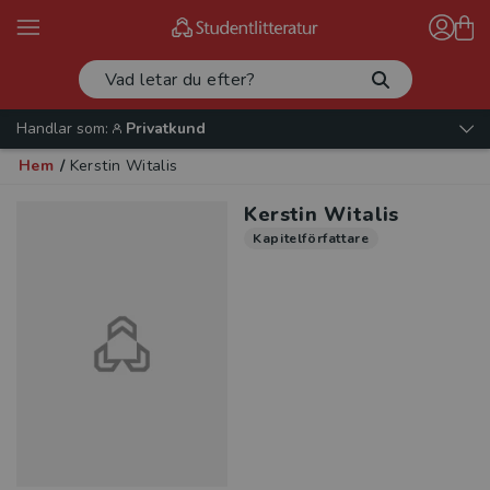
Handlar som:
Privatkund
Hem
/
Kerstin Witalis
Kerstin Witalis
Kapitelförfattare