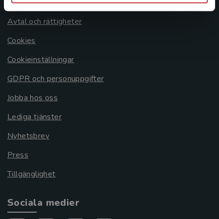
Om oss
Avtal och rättigheter
Cookies
Cookieinställningar
GDPR och personuppgifter
Jobba hos oss
Lediga tjänster
Nyhetsbrev
Press
Tillgänglighet
Sociala medier