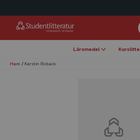
Läromedel
Kurslitt
Hem
/
Kerstin Roback