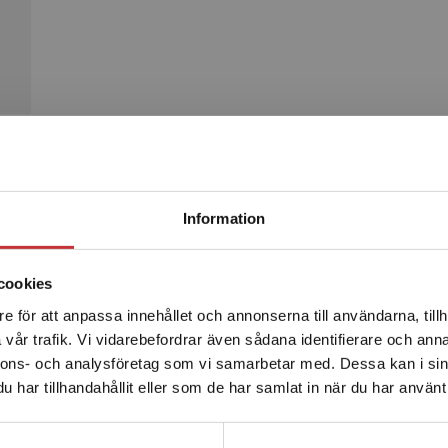
Begränsad fraktregion
Produkter
Information
cookies
e för att anpassa innehållet och annonserna till användarna, tillh
Det verkar som att du besöker studentlitteratur.se via en
vår trafik. Vi vidarebefordrar även sådana identifierare och anna
enhet utanför Sverige. Vi erbjuder inte leveranser utanför
nnons- och analysföretag som vi samarbetar med. Dessa kan i sin
Sverige. För att kunna slutföra ett köp måste
har tillhandahållit eller som de har samlat in när du har använt 
leveransadressen vara i Sverige.
Läs mer
Kontakta kundservice