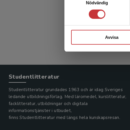
Nödvändig
Avvisa
Studentlitteratur
Studentlitteratur grundades 1963 och är idag Sveriges
ledande utbildningsförlag. Med läromedel, kurslitteratur,
facklitteratur, utbildningar och digitala
informationstjänster i utbudet,
finns Studentlitteratur med längs hela kunskapsresan.