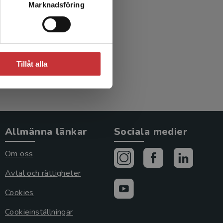
Marknadsföring
Tillåt alla
Allmänna länkar
Sociala medier
Om oss
Avtal och rättigheter
Cookies
Cookieinställningar