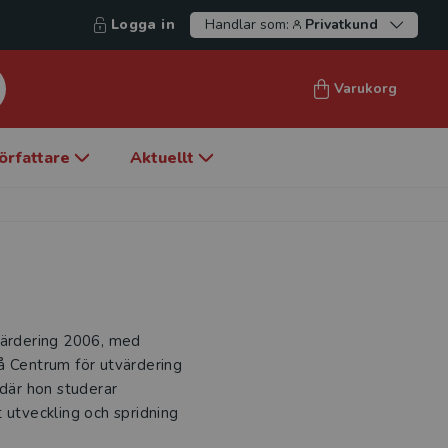
Logga in
Handlar som:
Privatkund
Varukorg
örfattare
Aktuellt
tvärdering 2006, med
å Centrum för utvärdering
 där hon studerar
 utveckling och spridning