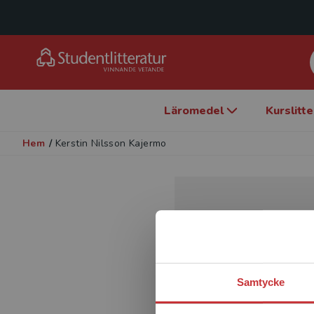
Läromedel
Kurslitt
Hem
/
Kerstin Nilsson Kajermo
Samtycke