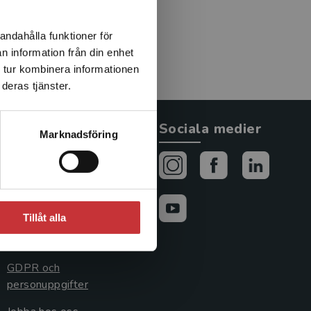
andahålla funktioner för
n information från din enhet
 tur kombinera informationen
deras tjänster.
Allmänna länkar
Sociala medier
Marknadsföring
Om oss
Avtal och rättigheter
Cookies
Tillåt alla
Cookieinställningar
GDPR och
personuppgifter