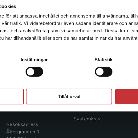
evidensbaserad vård.
cookies
e för att anpassa innehållet och annonserna till användarna, tillh
Det verkar som att du besöker studentlitteratur.se via en
vår trafik. Vi vidarebefordrar även sådana identifierare och anna
enhet utanför Sverige. Vi erbjuder inte leveranser utanför
nnons- och analysföretag som vi samarbetar med. Dessa kan i sin
Sverige. För att kunna slutföra ett köp måste
har tillhandahållit eller som de har samlat in när du har använt 
leveransadressen vara i Sverige.
Läs mer
Kontakta kundservice
Kontakta oss
Kundservice
Inställningar
Statistik
Kontakta oss
Kontakta kundservice
046-31 20 00
046-31 21 00
Stäng
Postadress:
Frågor och svar
Tillåt urval
Box 141
Köpvillkor
221 00 Lund
Systemkrav
Besöksadress:
Åkergränden 1