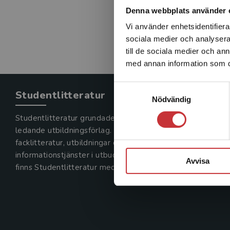
Denna webbplats använder 
Vi använder enhetsidentifierar
sociala medier och analysera 
till de sociala medier och a
med annan information som du 
Samtyckesval
Studentlitteratur
Nödvändig
Studentlitteratur grundades 1963 och är idag Sveriges
ledande utbildningsförlag. Med läromedel, kurslitteratur,
facklitteratur, utbildningar och digitala
informationstjänster i utbudet,
Avvisa
finns Studentlitteratur med längs hela kunskapsresan.