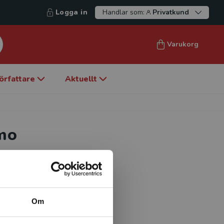
Logga in
Handlar som:
Privatkund
Varukorg
örfattare
Aktuellt
rmo
d. vårdforskare, enheten för
ing (CRU/FoUU) vid
vid Karolinska Institutet,
Om
 samhälle, Sektionen för
forskningsresultat och