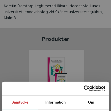
Kerstin Berntorp, legitimerad läkare, docent vid Lunds
universitet, endokrinolog vid Skånes universitetssjukhus,
Malmö.
Produkter
Reproduktiv hälsa
Samtycke
Information
Om