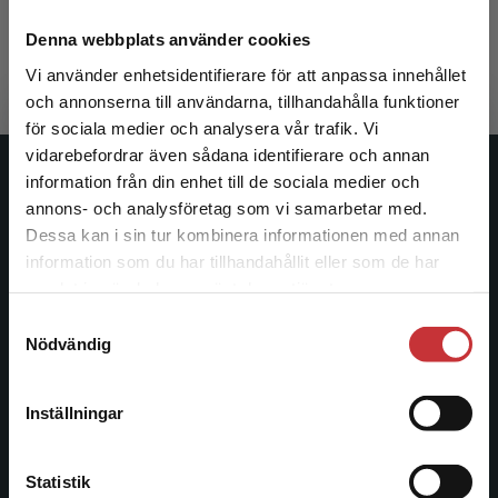
Lindgren, Helena m.fl. (red.)
917 kr
inkl. moms
Denna webbplats använder cookies
Exkl. moms: 865 kr
Vi använder enhetsidentifierare för att anpassa innehållet
och annonserna till användarna, tillhandahålla funktioner
för sociala medier och analysera vår trafik. Vi
Begränsad fraktregion
vidarebefordrar även sådana identifierare och annan
information från din enhet till de sociala medier och
Studentlitteratur
annons- och analysföretag som vi samarbetar med.
Dessa kan i sin tur kombinera informationen med annan
Studentlitteratur grundades 1963 och är idag Sveriges
information som du har tillhandahållit eller som de har
ledande utbildningsförlag. Med läromedel, kurslitteratur,
Det verkar som att du besöker
samlat in när du har använt deras tjänster.
facklitteratur, utbildningar och digitala
studentlitteratur.se via en enhet utanför Sverige.
informationstjänster i utbudet, finns Studentlitteratur med
Samtyckesval
Vi erbjuder inte leveranser utanför Sverige. För
Nödvändig
längs hela kunskapsresan.
att kunna slutföra ett köp måste
leveransadressen vara i Sverige.
Läs mer
Kontakta oss
Inställningar
Kontakta kundservice
Kontakta oss
Statistik