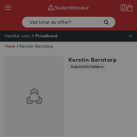
Handlar som:
Privatkund
Hem
/
Kerstin Berntorp
Kerstin Berntorp
Kapitelförfattare