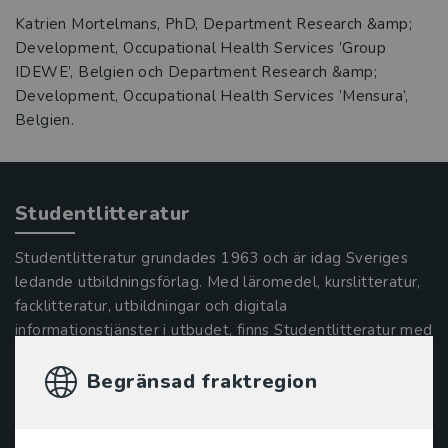
Katrien Mortelmans, PhD, Department Research &amp;
Development, Occupational Health Services ’Group
IDEWE’, Belgien och Department Research &amp;
Development, Occupational Health Services ’Mensura’,
Belgien.
Studentlitteratur
Studentlitteratur grundades 1963 och är idag Sveriges
ledande utbildningsförlag. Med läromedel, kurslitteratur,
facklitteratur, utbildningar och digitala
informationstjänster i utbudet, finns Studentlitteratur med
längs hela kunskapsresan.
Begränsad fraktregion
Kontakta oss