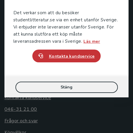
Kontakta oss
Det verkar som att du besöker
046-31 20 00
studentlitteratur.se via en enhet utanför Sverige.
Postadress:
Vi erbjuder inte leveranser utanför Sverige. För
Box 141
att kunna slutföra ett köp måste
221 00 Lund
leveransadressen vara i Sverige.
Läs mer
Besöksadress:
Kontakta kundservice
Åkergränden 1
Kundservice
Stäng
Kontakta kundservice
046-31 21 00
Frågor och svar
Köpvillkor