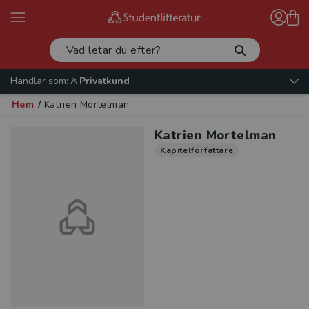
Handlar som:
Privatkund
Hem
/
Katrien Mortelman
Katrien Mortelman
Kapitelförfattare