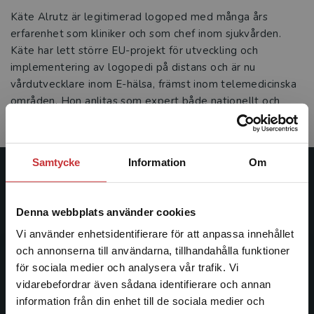
Käte Alrutz är legitimerad logoped med många års
erfarenhet som kliniker och som chef inom sjukvården.
Käte har lett större EU-projekt för utveckling och
implementering av logopedi på distans och är nu
vårdutvecklare inom E-hälsa, främst inom telemedicinska
områden. Hon anlitas som expert både nationellt och
internationellt.
Samtycke
Information
Om
Studentlitteratur
Denna webbplats använder cookies
Studentlitteratur grundades 1963 och är idag Sveriges
ledande utbildningsförlag. Med läromedel, kurslitteratur,
Vi använder enhetsidentifierare för att anpassa innehållet
facklitteratur, utbildningar och digitala
och annonserna till användarna, tillhandahålla funktioner
informationstjänster i utbudet, finns Studentlitteratur med
för sociala medier och analysera vår trafik. Vi
Begränsad fraktregion
längs hela kunskapsresan.
vidarebefordrar även sådana identifierare och annan
information från din enhet till de sociala medier och