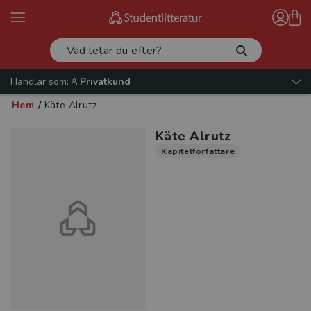
Handlar som:
Privatkund
Hem
/
Käte Alrutz
Käte Alrutz
Kapitelförfattare