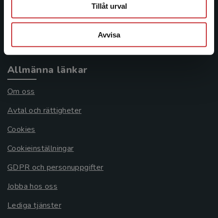
Frågor och svar
Tillåt urval
Köpvillkor
Avvisa
Systemkrav
Allmänna länkar
Om oss
Avtal och rättigheter
Cookies
Cookieinställningar
GDPR och personuppgifter
Jobba hos oss
Lediga tjänster