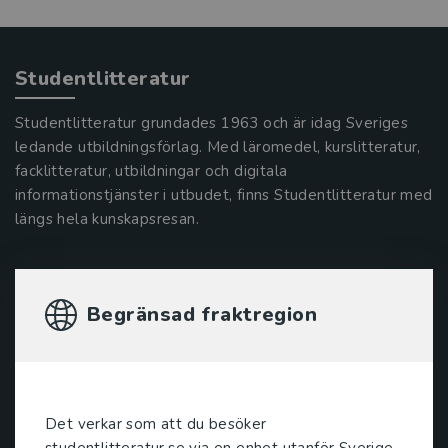
Studentlitteratur
Studentlitteratur grundades 1963 och är idag Sveriges
ledande utbildningsförlag. Med läromedel, kurslitteratur,
facklitteratur, utbildningar och digitala
informationstjänster i utbudet, finns Studentlitteratur med
längs hela kunskapsresan.
Kontakta oss
Begränsad fraktregion
Kontakta oss
046-31 20 00
Postadress:
Box 141
Det verkar som att du besöker
studentlitteratur.se via en enhet utanför Sverige.