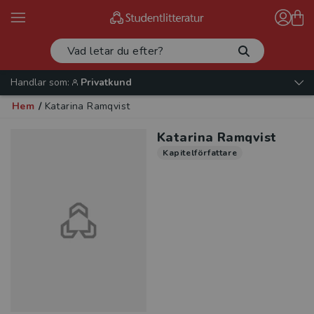
Handlar som:
Privatkund
Hem
/
Katarina Ramqvist
Katarina Ramqvist
Kapitelförfattare