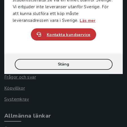
221 00 Lund
Vi erbjuder inte leveranser utanför Sverige. För
Besöksadress:
att kunna slutföra ett köp måste
Åkergränden 1
leveransadressen vara i Sverige.
Läs mer
Kontakta kundservice
Kundservice
Kontakta kundservice
Stäng
046-31 21 00
Frågor och svar
Köpvillkor
Systemkrav
Allmänna länkar