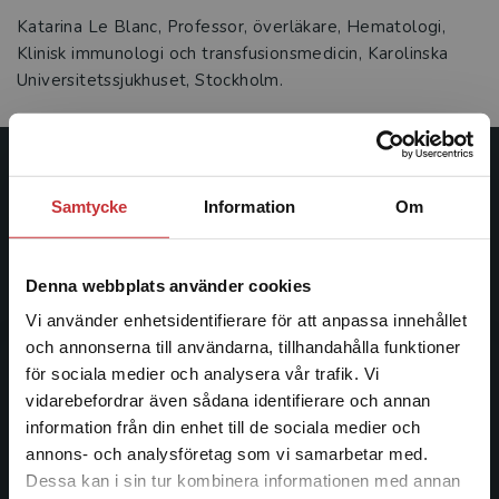
Katarina Le Blanc, Professor, överläkare, Hematologi,
Klinisk immunologi och transfusionsmedicin, Karolinska
Universitetssjukhuset, Stockholm.
Studentlitteratur
Samtycke
Information
Om
Studentlitteratur grundades 1963 och är idag Sveriges
ledande utbildningsförlag. Med läromedel, kurslitteratur,
Denna webbplats använder cookies
facklitteratur, utbildningar och digitala
informationstjänster i utbudet, finns Studentlitteratur med
Vi använder enhetsidentifierare för att anpassa innehållet
längs hela kunskapsresan.
och annonserna till användarna, tillhandahålla funktioner
för sociala medier och analysera vår trafik. Vi
Begränsad fraktregion
vidarebefordrar även sådana identifierare och annan
Kontakta oss
information från din enhet till de sociala medier och
Kontakta oss
annons- och analysföretag som vi samarbetar med.
Dessa kan i sin tur kombinera informationen med annan