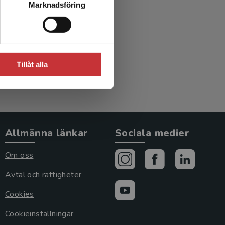
Marknadsföring
Tillåt alla
Allmänna länkar
Sociala medier
Om oss
Avtal och rättigheter
Cookies
Cookieinställningar