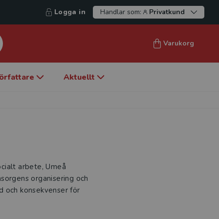
Logga in
Handlar som:
Privatkund
Varukorg
örfattare
Aktuellt
socialt arbete, Umeå
msorgens organisering och
d och konsekvenser för