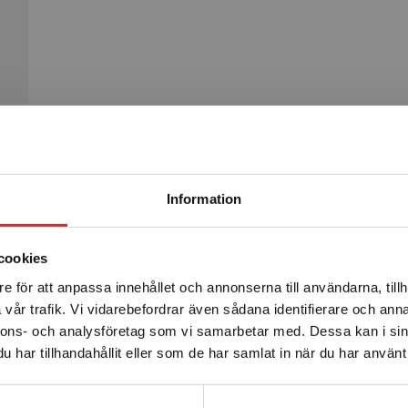
Begränsad fraktregion
Produkter
Information
cookies
e för att anpassa innehållet och annonserna till användarna, tillh
Det verkar som att du besöker studentlitteratur.se via en
vår trafik. Vi vidarebefordrar även sådana identifierare och anna
enhet utanför Sverige. Vi erbjuder inte leveranser utanför
nnons- och analysföretag som vi samarbetar med. Dessa kan i sin
Sverige. För att kunna slutföra ett köp måste
har tillhandahållit eller som de har samlat in när du har använt 
leveransadressen vara i Sverige.
Läs mer
Kontakta kundservice