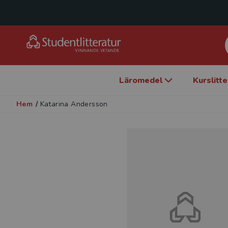
Läromedel
Kurslitt
Hem
/
Katarina Andersson