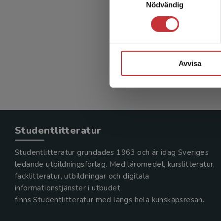
Nödvändig
Avvisa
Studentlitteratur
Studentlitteratur grundades 1963 och är idag Sveriges
ledande utbildningsförlag. Med läromedel, kurslitteratur,
facklitteratur, utbildningar och digitala
informationstjänster i utbudet,
finns Studentlitteratur med längs hela kunskapsresan.