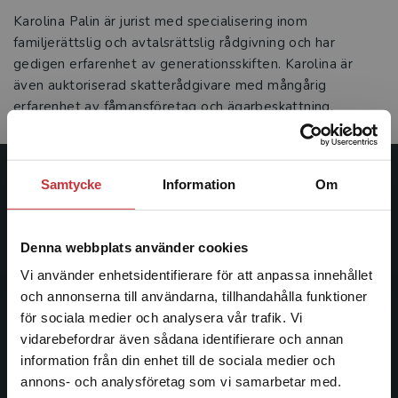
Karolina Palin är jurist med specialisering inom
familjerättslig och avtalsrättslig rådgivning och har
gedigen erfarenhet av generationsskiften. Karolina är
även auktoriserad skatterådgivare med mångårig
erfarenhet av fåmansföretag och ägarbeskattning.
Samtycke
Information
Om
Studentlitteratur
Studentlitteratur grundades 1963 och är idag Sveriges
Denna webbplats använder cookies
ledande utbildningsförlag. Med läromedel, kurslitteratur,
facklitteratur, utbildningar och digitala
Vi använder enhetsidentifierare för att anpassa innehållet
informationstjänster i utbudet, finns Studentlitteratur med
och annonserna till användarna, tillhandahålla funktioner
längs hela kunskapsresan.
för sociala medier och analysera vår trafik. Vi
Begränsad fraktregion
vidarebefordrar även sådana identifierare och annan
information från din enhet till de sociala medier och
Kontakta oss
annons- och analysföretag som vi samarbetar med.