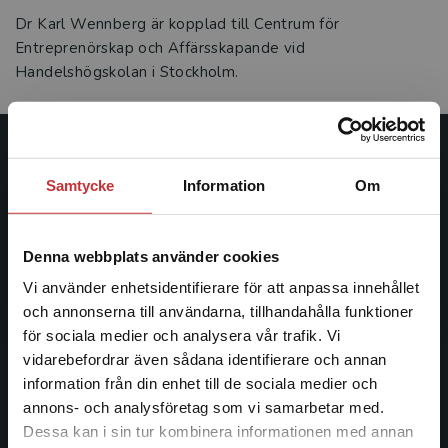
Dr Karl Wennberg är kopplad till Centrum för
Entreprenörskap och Affärsskapande vid
Handelshögskolan i Stockholm.
Studentlitteratur
Samtycke
Information
Om
Studentlitteratur grundades 1963 och är idag Sveriges
ledande utbildningsförlag. Med läromedel, kurslitteratur,
Denna webbplats använder cookies
facklitteratur, utbildningar och digitala
informationstjänster i utbudet, finns Studentlitteratur med
Vi använder enhetsidentifierare för att anpassa innehållet
längs hela kunskapsresan.
och annonserna till användarna, tillhandahålla funktioner
för sociala medier och analysera vår trafik. Vi
Begränsad fraktregion
vidarebefordrar även sådana identifierare och annan
Kontakta oss
information från din enhet till de sociala medier och
Kontakta oss
annons- och analysföretag som vi samarbetar med.
Dessa kan i sin tur kombinera informationen med annan