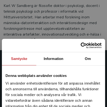
Karl W Sandberg är filosofie doktor i psykologi, docent i
teknisk psykologi och professor i informatik vid
Mittuniversitetet. Han arbetar med forskning inom
människa–datorinteraktion och interaktionsdesign med
forskningsintresse mot upplevelsekvaliteten av
interaktiva artefakter, innovationsutveckling och e-hälsa i
landsbygden utifrån ett användarperspektiv.
Samtycke
Information
Om
Studentlitteratur
Studentlitteratur grundades 1963 och är idag Sveriges
Denna webbplats använder cookies
ledande utbildningsförlag. Med läromedel, kurslitteratur,
Vi använder enhetsidentifierare för att anpassa innehållet
facklitteratur, utbildningar och digitala
och annonserna till användarna, tillhandahålla funktioner
informationstjänster i utbudet, finns Studentlitteratur med
för sociala medier och analysera vår trafik. Vi
längs hela kunskapsresan.
Begränsad fraktregion
vidarebefordrar även sådana identifierare och annan
information från din enhet till de sociala medier och