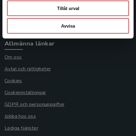
Frågor och svar
Tillåt urval
Köpvillkor
Systemkrav
Avvisa
Allmänna länkar
Om oss
Avtal och rättigheter
Cookies
Cookieinställningar
GDPR och personuppgifter
Jobba hos oss
Lediga tjänster